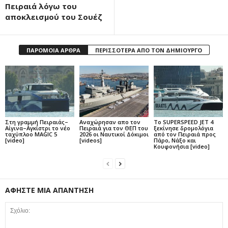
Πειραιά λόγω του
αποκλεισμού του Σουέζ
ΠΑΡΟΜΟΙΑ ΑΡΘΡΑ
ΠΕΡΙΣΣΟΤΕΡΑ ΑΠΟ ΤΟΝ ΔΗΜΙΟΥΡΓΟ
Στη γραμμή Πειραιάς–
Αναχώρησαν απο τον
Το SUPERSPEED JET 4
Αίγινα–Αγκίστρι το νέο
Πειραιά για τον ΘΕΠ του
ξεκίνησε δρομολόγια
ταχύπλοο MAGIC 5
2026 οι Ναυτικοί Δόκιμοι
από τον Πειραιά προς
[video]
[videos]
Πάρο, Νάξο και
Κουφονήσια [video]
ΑΦΗΣΤΕ ΜΙΑ ΑΠΑΝΤΗΣΗ