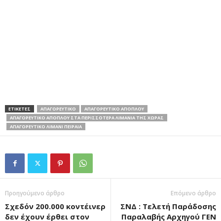
ΕΤΙΚΕΤΕΣ
ΑΠΑΓΟΡΕΥΤΙΚΟ
ΑΠΑΓΟΡΕΥΤΙΚΟ ΑΠΟΠΛΟΥ
ΑΠΑΓΟΡΕΥΤΙΚΌ ΑΠΌΠΛΟΥ ΣΤΑ ΠΕΡΙΣΣΌΤΕΡΑ ΛΙΜΆΝΙΑ ΤΗΣ ΧΏΡΑΣ
ΑΠΑΓΟΡΕΥΤΙΚΟ ΛΙΜΑΝΙ ΠΕΙΡΑΙΑ
Προηγούμενο άρθρο
Επόμενο άρθρο
Σχεδόν 200.000 κοντέινερ
ΣΝΔ : Τελετή Παράδοσης
δεν έχουν έρθει στον
Παραλαβής Αρχηγού ΓΕΝ