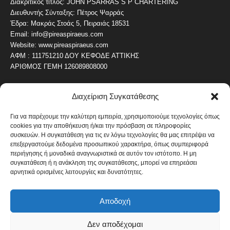
Διακριτικός τίτλος: JOHN PSARRAS S P CHARTERING
Διευθυντής Σύνταξης: Πέτρος Ψαρράς
Έδρα: Μακράς Στοάς 5, Πειραιάς 18531
Email: info@pireaspiraeus.com
Website: www.pireaspiraeus.com
ΑΦΜ : 111751210 ΔΟΥ ΚΕΦΟΔΕ ΑΤΤΙΚΗΣ
ΑΡΙΘΜΟΣ ΓΕΜΗ 126089808000
Διαχείριση Συγκατάθεσης
ΔΗΜΟΦΙΛΗ ΚΑΤΗΓΟΡΙΑ
4486
ΝΕΑ ΤΟΥ ΠΕΙΡΑΙΑ
Για να παρέχουμε την καλύτερη εμπειρία, χρησιμοποιούμε τεχνολογίες όπως
cookies για την αποθήκευση ή/και την πρόσβαση σε πληροφορίες
1819
ΟΛΥΜΠΙΑΚΟΣ
συσκευών. Η συγκατάθεση για τις εν λόγω τεχνολογίες θα μας επιτρέψει να
1742
επεξεργαστούμε δεδομένα προσωπικού χαρακτήρα, όπως συμπεριφορά
ΑΛΛΑ ΚΟΙΝΩΝΙΚΑ
περιήγησης ή μοναδικά αναγνωριστικά σε αυτόν τον ιστότοπο. Η μη
1636
ΕΙΔΗΣΕΙΣ ΝΑΥΤΙΛΙΑ
συγκατάθεση ή η ανάκληση της συγκατάθεσης, μπορεί να επηρεάσει
αρνητικά ορισμένες λειτουργίες και δυνατότητες.
1051
ΟΙΚΟΝΟΜΙΚΑ
822
ΚΑΛΛΙΤΕΧΝΙΚΑ
Αποδοχή
608
ΝΕΑ Β' ΠΕΙΡΑΙΑ
Δεν αποδέχομαι