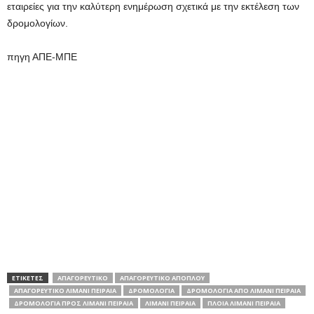
εταιρείες για την καλύτερη ενημέρωση σχετικά με την εκτέλεση των
δρομολογίων.
πηγη ΑΠΕ-ΜΠΕ
ΕΤΙΚΕΤΕΣ
ΑΠΑΓΟΡΕΥΤΙΚΟ
ΑΠΑΓΟΡΕΥΤΙΚΟ ΑΠΟΠΛΟΥ
ΑΠΑΓΟΡΕΥΤΙΚΟ ΛΙΜΑΝΙ ΠΕΙΡΑΙΑ
ΔΡΟΜΟΛΟΓΙΑ
ΔΡΟΜΟΛΟΓΙΑ ΑΠΟ ΛΙΜΑΝΙ ΠΕΙΡΑΙΑ
ΔΡΟΜΟΛΟΓΙΑ ΠΡΟΣ ΛΙΜΑΝΙ ΠΕΙΡΑΙΑ
ΛΙΜΑΝΙ ΠΕΙΡΑΙΑ
ΠΛΟΙΑ ΛΙΜΑΝΙ ΠΕΙΡΑΙΑ