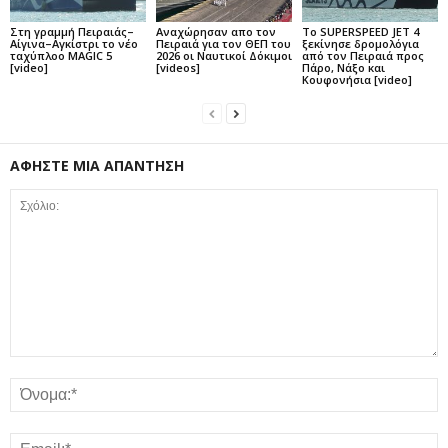
Στη γραμμή Πειραιάς–
Αναχώρησαν απο τον
Το SUPERSPEED JET 4
Αίγινα–Αγκίστρι το νέο
Πειραιά για τον ΘΕΠ του
ξεκίνησε δρομολόγια
ταχύπλοο MAGIC 5
2026 οι Ναυτικοί Δόκιμοι
από τον Πειραιά προς
[video]
[videos]
Πάρο, Νάξο και
Κουφονήσια [video]
ΑΦΗΣΤΕ ΜΙΑ ΑΠΑΝΤΗΣΗ