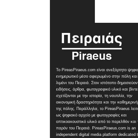
Το PireasPiraeus.com είναι ανεξάρτητο ψηφι
ενημερωτικό μέσο αφιερωμένο στην πόλη και
λιμάνι του Πειραιά. Στον ιστότοπο δημοσιεύον
ειδήσεις, άρθρα, φωτογραφικό υλικό και βίντ
σχετίζονται με την ιστορία, τη ναυτιλία, την
οικονομική δραστηριότητα και την καθημερινή
της πόλης. Παράλληλα, το PireasPiraeus λειτ
ως ψηφιακό αρχείο με φωτογραφίες και
οπτικοακουστικό υλικό από το παρελθόν και 
παρόν του Πειραιά. PireasPiraeus.com is an
independent digital media platform dedicated t