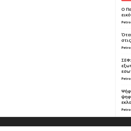
Ο Πε
εικό
Petro
Όταν
στις
Petro
ΣΕΦ:
εξωτ
εσωτ
Petro
Ψήφο
ψηφί
εκλο
Petro