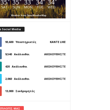
35
35
33
34
34
°
°
°
°
°
SAT
SUN
MON
TUE
WED
Weather from OpenWeatherMap
α Social Media
93,600
Υποστηρικτές
ΚΆΝΤΕ LIKE
9,540
Ακόλουθοι
ΑΚΟΛΟΥΘΉΣΤΕ
420
Ακόλουθοι
ΑΚΟΛΟΥΘΉΣΤΕ
2,060
Ακόλουθοι
ΑΚΟΛΟΥΘΉΣΤΕ
13,000
Συνδρομητές
ΓΊΝΕΤΕ ΣΥΝΔΡΟΜΗΤΉΣ
 ΕΠΙΛΟΓΕΣ ΜΑΣ