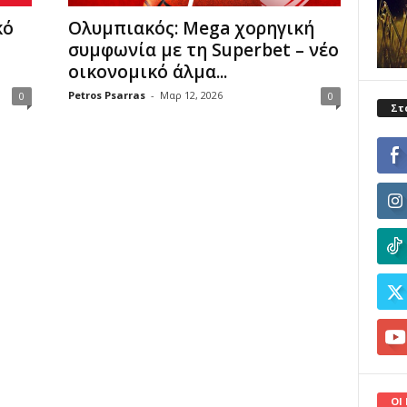
κό
Ολυμπιακός: Mega χορηγική
συμφωνία με τη Superbet – νέο
οικονομικό άλμα...
Petros Psarras
-
Μαρ 12, 2026
0
0
Στ
ΟΙ