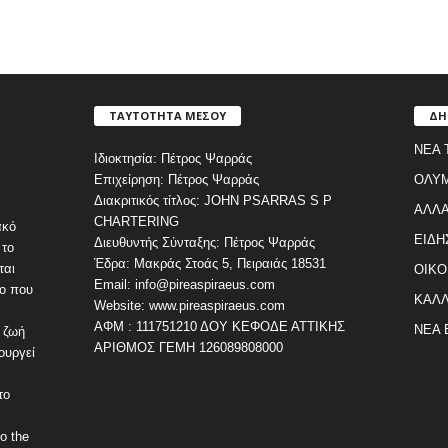
ΤΑΥΤΟΤΗΤΑ ΜΕΣΟΥ
ΔΗ
ΝΕΑ 
Ιδιοκτησία: Πέτρος Ψαρράς
Επιχείρηση: Πέτρος Ψαρράς
ΟΛΥ
Διακριτικός τίτλος: JOHN PSARRAS S P
ΑΛΛΑ
CHARTERING
ακό
ΕΙΔΗ
Διευθυντής Σύνταξης: Πέτρος Ψαρράς
 το
Έδρα: Μακράς Στοάς 5, Πειραιάς 18531
ται
ΟΙΚΟ
Email: info@pireaspiraeus.com
εο που
ΚΑΛΛ
Website: www.pireaspiraeus.com
ΑΦΜ : 111751210 ΔΟΥ ΚΕΦΟΔΕ ΑΤΤΙΚΗΣ
ΝΕΑ 
 ζωή
ΑΡΙΘΜΟΣ ΓΕΜΗ 126089808000
ουργεί
το
o the