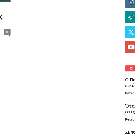
ς
0
ΟΙ
Ο Πε
εικό
Petro
Όταν
στις
Petro
ΣΕΦ: