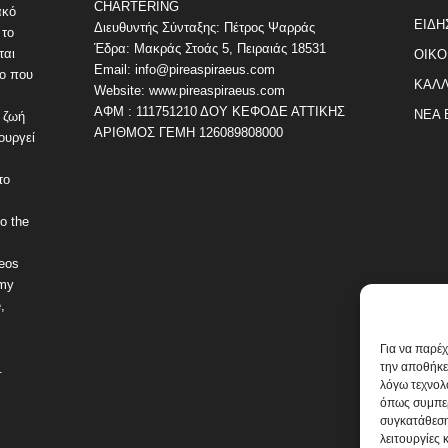
CHARTERING
ακό
ΕΙΔΗ
Διευθυντής Σύνταξης: Πέτρος Ψαρράς
 το
Έδρα: Μακράς Στοάς 5, Πειραιάς 18531
ται
ΟΙΚΟ
Email: info@pireaspiraeus.com
εο που
ΚΑΛΛ
Website: www.pireaspiraeus.com
ΑΦΜ : 111751210 ΔΟΥ ΚΕΦΟΔΕ ΑΤΤΙΚΗΣ
ΝΕΑ 
 ζωή
ΑΡΙΘΜΟΣ ΓΕΜΗ 126089808000
ουργεί
το
o the
deos
omy
,
Για να παρέ
την αποθήκε
.
λόγω τεχνολ
όπως συμπερ
συγκατάθεση
λειτουργίες 