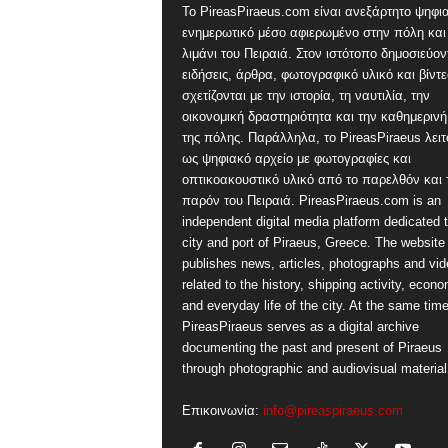
Το PireasPiraeus.com είναι ανεξάρτητο ψηφι
ενημερωτικό μέσο αφιερωμένο στην πόλη και
λιμάνι του Πειραιά. Στον ιστότοπο δημοσιεύον
ειδήσεις, άρθρα, φωτογραφικό υλικό και βίντ
σχετίζονται με την ιστορία, τη ναυτιλία, την
οικονομική δραστηριότητα και την καθημερινή
της πόλης. Παράλληλα, το PireasPiraeus λειτ
ως ψηφιακό αρχείο με φωτογραφίες και
οπτικοακουστικό υλικό από το παρελθόν και 
παρόν του Πειραιά. PireasPiraeus.com is an
independent digital media platform dedicated t
city and port of Piraeus, Greece. The website
publishes news, articles, photographs and vi
related to the history, shipping activity, econ
and everyday life of the city. At the same time
PireasPiraeus serves as a digital archive
documenting the past and present of Piraeus
through photographic and audiovisual material
Επικοινωνία:
info@pireaspiraeus.com