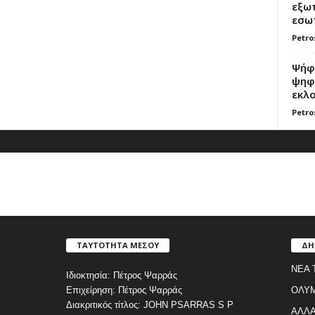
εξωτ
εσωτ
Petro
Ψήφο
ψηφί
εκλο
Petro
ΤΑΥΤΟΤΗΤΑ ΜΕΣΟΥ
ΔΗ
ΝΕΑ 
Ιδιοκτησία: Πέτρος Ψαρράς
Επιχείρηση: Πέτρος Ψαρράς
ΟΛΥ
Διακριτικός τίτλος: JOHN PSARRAS S P
ΑΛΛΑ