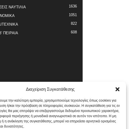
1636
ΣΕΙΣ ΝΑΥΤΙΛΙΑ
1051
ΝΟΜΙΚΑ
822
ΙΤΕΧΝΙΚΑ
608
Β' ΠΕΙΡΑΙΑ
Διαχείριση Συγκατάθεσης
χουμε την καλύτερη εμπειρία, χρησιμοποιούμε τεχνολογίες όπως cookies για
υση ή/και την πρόσβαση σε πληροφορίες συσκευών. Η συγκατάθεση για τις εν
ογίες θα μας επιτρέψει να επεξεργαστούμε δεδομένα προσωπικού χαρακτήρα,
ιφορά περιήγησης ή μοναδικά αναγνωριστικά σε αυτόν τον ιστότοπο. Η μη
 ή η ανάκληση της συγκατάθεσης, μπορεί να επηρεάσει αρνητικά ορισμένες
και δυνατότητες.