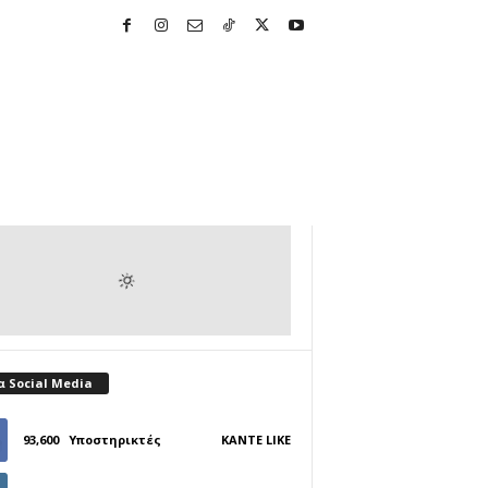
α Social Media
93,600
Υποστηρικτές
ΚΆΝΤΕ LIKE