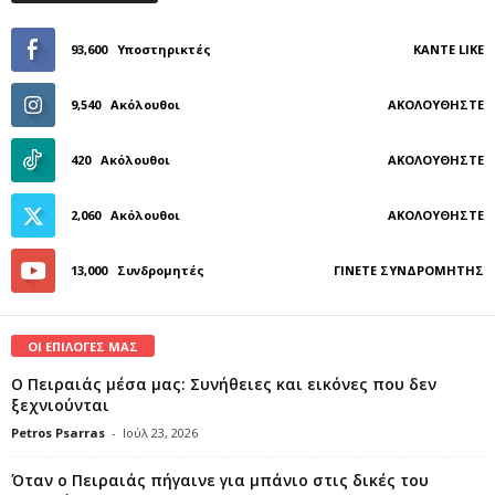
93,600
Υποστηρικτές
ΚΆΝΤΕ LIKE
9,540
Ακόλουθοι
ΑΚΟΛΟΥΘΉΣΤΕ
420
Ακόλουθοι
ΑΚΟΛΟΥΘΉΣΤΕ
2,060
Ακόλουθοι
ΑΚΟΛΟΥΘΉΣΤΕ
13,000
Συνδρομητές
ΓΊΝΕΤΕ ΣΥΝΔΡΟΜΗΤΉΣ
ΟΙ ΕΠΙΛΟΓΕΣ ΜΑΣ
Ο Πειραιάς μέσα μας: Συνήθειες και εικόνες που δεν
ξεχνιούνται
Petros Psarras
-
Ιούλ 23, 2026
Όταν ο Πειραιάς πήγαινε για μπάνιο στις δικές του