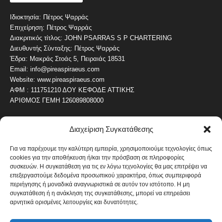
Ιδιοκτησία: Πέτρος Ψαρράς
Επιχείρηση: Πέτρος Ψαρράς
Διακριτικός τίτλος: JOHN PSARRAS S P CHARTERING
Διευθυντής Σύνταξης: Πέτρος Ψαρράς
Έδρα: Μακράς Στοάς 5, Πειραιάς 18531
Email: info@pireaspiraeus.com
Website: www.pireaspiraeus.com
ΑΦΜ : 111751210 ΔΟΥ ΚΕΦΟΔΕ ΑΤΤΙΚΗΣ
ΑΡΙΘΜΟΣ ΓΕΜΗ 126089808000
Διαχείριση Συγκατάθεσης
ΔΗΜΟΦΙΛΗ ΚΑΤΗΓΟΡΙΑ
4487
ΝΕΑ ΤΟΥ ΠΕΙΡΑΙΑ
Για να παρέχουμε την καλύτερη εμπειρία, χρησιμοποιούμε τεχνολογίες όπως
cookies για την αποθήκευση ή/και την πρόσβαση σε πληροφορίες
1820
ΟΛΥΜΠΙΑΚΟΣ
συσκευών. Η συγκατάθεση για τις εν λόγω τεχνολογίες θα μας επιτρέψει να
1742
επεξεργαστούμε δεδομένα προσωπικού χαρακτήρα, όπως συμπεριφορά
ΑΛΛΑ ΚΟΙΝΩΝΙΚΑ
περιήγησης ή μοναδικά αναγνωριστικά σε αυτόν τον ιστότοπο. Η μη
1636
ΕΙΔΗΣΕΙΣ ΝΑΥΤΙΛΙΑ
συγκατάθεση ή η ανάκληση της συγκατάθεσης, μπορεί να επηρεάσει
αρνητικά ορισμένες λειτουργίες και δυνατότητες.
1051
ΟΙΚΟΝΟΜΙΚΑ
822
ΚΑΛΛΙΤΕΧΝΙΚΑ