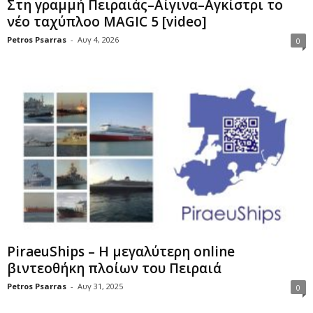
Στη γραμμή Πειραιάς–Αίγινα–Αγκίστρι το
νέο ταχύπλοο MAGIC 5 [video]
Petros Psarras
-
Αυγ 4, 2026
0
PiraeuShips – Η μεγαλύτερη online
βιντεοθήκη πλοίων του Πειραιά
Petros Psarras
-
Αυγ 31, 2025
0