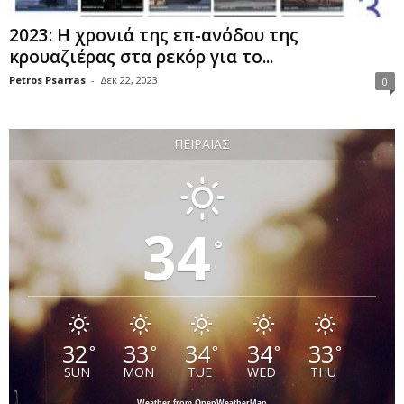
2023: Η χρονιά της επ-ανόδου της
κρουαζιέρας στα ρεκόρ για το...
Petros Psarras
-
Δεκ 22, 2023
0
ΠΕΙΡΑΙΆΣ
34
°
32
33
34
34
33
°
°
°
°
°
SUN
MON
TUE
WED
THU
Weather from OpenWeatherMap