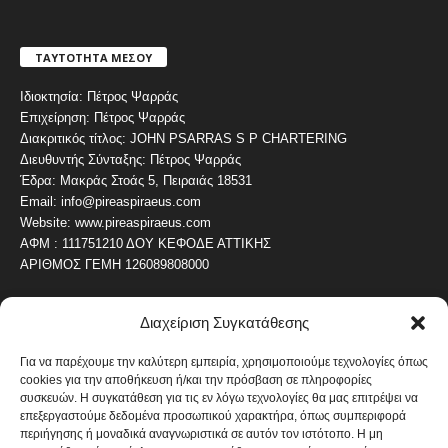
ΤΑΥΤΟΤΗΤΑ ΜΕΣΟΥ
Ιδιοκτησία: Πέτρος Ψαρράς
Επιχείρηση: Πέτρος Ψαρράς
Διακριτικός τίτλος: JOHN PSARRAS S P CHARTERING
Διευθυντής Σύνταξης: Πέτρος Ψαρράς
Έδρα: Μακράς Στοάς 5, Πειραιάς 18531
Email: info@pireaspiraeus.com
Website: www.pireaspiraeus.com
ΑΦΜ : 111751210 ΔΟΥ ΚΕΦΟΔΕ ΑΤΤΙΚΗΣ
ΑΡΙΘΜΟΣ ΓΕΜΗ 126089808000
Διαχείριση Συγκατάθεσης
ΔΗΜΟΦΙΛΗ ΚΑΤΗΓΟΡΙΑ
4487
ΝΕΑ ΤΟΥ ΠΕΙΡΑΙΑ
Για να παρέχουμε την καλύτερη εμπειρία, χρησιμοποιούμε τεχνολογίες όπως
cookies για την αποθήκευση ή/και την πρόσβαση σε πληροφορίες
1820
ΟΛΥΜΠΙΑΚΟΣ
συσκευών. Η συγκατάθεση για τις εν λόγω τεχνολογίες θα μας επιτρέψει να
1742
επεξεργαστούμε δεδομένα προσωπικού χαρακτήρα, όπως συμπεριφορά
ΑΛΛΑ ΚΟΙΝΩΝΙΚΑ
περιήγησης ή μοναδικά αναγνωριστικά σε αυτόν τον ιστότοπο. Η μη
1636