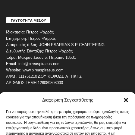
ΤΑΥΤΟΤΗΤΑ ΜΕΣΟΥ
Ιδιοκτησία: Πέτρος Ψαρράς
Επιχείρηση: Πέτρος Ψαρράς
Διακριτικός τίτλος: JOHN PSARRAS S P CHARTERING
Διευθυντής Σύνταξης: Πέτρος Ψαρράς
Έδρα: Μακράς Στοάς 5, Πειραιάς 18531
Email: info@pireaspiraeus.com
Website: www.pireaspiraeus.com
ΑΦΜ : 111751210 ΔΟΥ ΚΕΦΟΔΕ ΑΤΤΙΚΗΣ
ΑΡΙΘΜΟΣ ΓΕΜΗ 126089808000
Διαχείριση Συγκατάθεσης
ΔΗΜΟΦΙΛΗ ΚΑΤΗΓΟΡΙΑ
4487
ΝΕΑ ΤΟΥ ΠΕΙΡΑΙΑ
Για να παρέχουμε την καλύτερη εμπειρία, χρησιμοποιούμε τεχνολογίες όπως
cookies για την αποθήκευση ή/και την πρόσβαση σε πληροφορίες
1820
ΟΛΥΜΠΙΑΚΟΣ
συσκευών. Η συγκατάθεση για τις εν λόγω τεχνολογίες θα μας επιτρέψει να
1742
επεξεργαστούμε δεδομένα προσωπικού χαρακτήρα, όπως συμπεριφορά
ΑΛΛΑ ΚΟΙΝΩΝΙΚΑ
περιήγησης ή μοναδικά αναγνωριστικά σε αυτόν τον ιστότοπο. Η μη