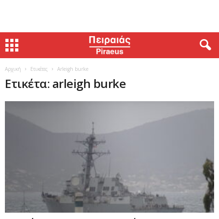
Αρχική
Ετικέτες
Arleigh burke
Ετικέτα: arleigh burke