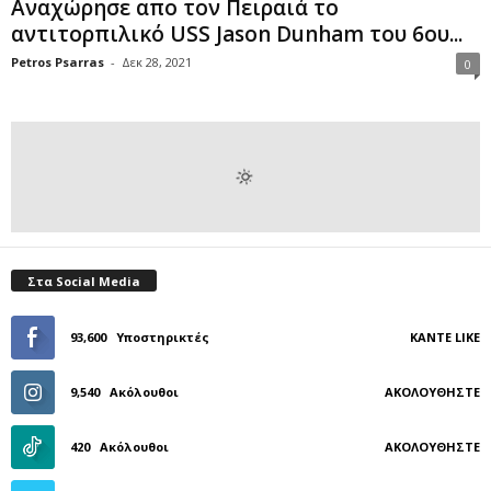
Αναχώρησε απο τον Πειραιά το
αντιτορπιλικό USS Jason Dunham του 6ου...
Petros Psarras
-
Δεκ 28, 2021
0
Στα Social Media
93,600
Υποστηρικτές
ΚΆΝΤΕ LIKE
9,540
Ακόλουθοι
ΑΚΟΛΟΥΘΉΣΤΕ
420
Ακόλουθοι
ΑΚΟΛΟΥΘΉΣΤΕ