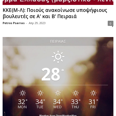
KKE(Μ-Λ): Ποιούς ανακοίνωσε υποψήφιους
βουλευτές σε Α’ και Β’ Πειραιά
Petros Psarras
-
Απρ 29, 2023
0
ΠΕΙΡΑΙΆΣ
28
°
32
34
34
33
31
°
°
°
°
°
MON
TUE
WED
THU
FRI
Weather from OpenWeatherMap