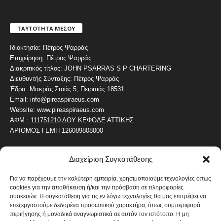
ΤΑΥΤΟΤΗΤΑ ΜΕΣΟΥ
Ιδιοκτησία: Πέτρος Ψαρράς
Επιχείρηση: Πέτρος Ψαρράς
Διακριτικός τίτλος: JOHN PSARRAS S P CHARTERING
Διευθυντής Σύνταξης: Πέτρος Ψαρράς
Έδρα: Μακράς Στοάς 5, Πειραιάς 18531
Email: info@pireaspiraeus.com
Website: www.pireaspiraeus.com
ΑΦΜ : 111751210 ΔΟΥ ΚΕΦΟΔΕ ΑΤΤΙΚΗΣ
ΑΡΙΘΜΟΣ ΓΕΜΗ 126089808000
Διαχείριση Συγκατάθεσης
ΔΗΜΟΦΙΛΗ ΚΑΤΗΓΟΡΙΑ
4487
ΝΕΑ ΤΟΥ ΠΕΙΡΑΙΑ
Για να παρέχουμε την καλύτερη εμπειρία, χρησιμοποιούμε τεχνολογίες όπως
cookies για την αποθήκευση ή/και την πρόσβαση σε πληροφορίες
1820
ΟΛΥΜΠΙΑΚΟΣ
συσκευών. Η συγκατάθεση για τις εν λόγω τεχνολογίες θα μας επιτρέψει να
1742
επεξεργαστούμε δεδομένα προσωπικού χαρακτήρα, όπως συμπεριφορά
ΑΛΛΑ ΚΟΙΝΩΝΙΚΑ
περιήγησης ή μοναδικά αναγνωριστικά σε αυτόν τον ιστότοπο. Η μη
1636