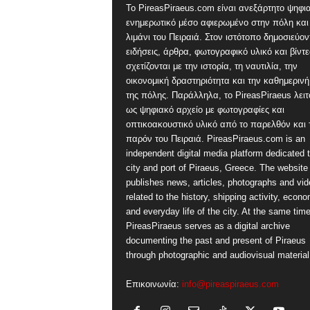
Το PireasPiraeus.com είναι ανεξάρτητο ψηφι
ενημερωτικό μέσο αφιερωμένο στην πόλη και
λιμάνι του Πειραιά. Στον ιστότοπο δημοσιεύον
ειδήσεις, άρθρα, φωτογραφικό υλικό και βίντ
σχετίζονται με την ιστορία, τη ναυτιλία, την
οικονομική δραστηριότητα και την καθημερινή
της πόλης. Παράλληλα, το PireasPiraeus λειτ
ως ψηφιακό αρχείο με φωτογραφίες και
οπτικοακουστικό υλικό από το παρελθόν και 
παρόν του Πειραιά. PireasPiraeus.com is an
independent digital media platform dedicated t
city and port of Piraeus, Greece. The website
publishes news, articles, photographs and vi
related to the history, shipping activity, econ
and everyday life of the city. At the same time
PireasPiraeus serves as a digital archive
documenting the past and present of Piraeus
through photographic and audiovisual material
Επικοινωνία:
info@pireaspiraeus.com