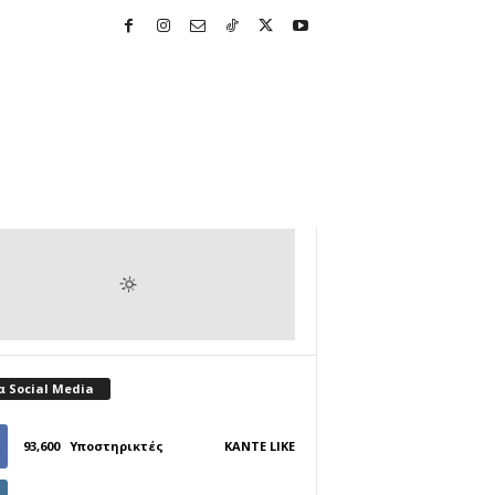
α Social Media
93,600
Υποστηρικτές
ΚΆΝΤΕ LIKE