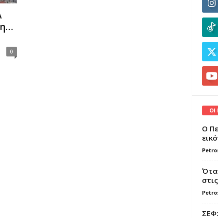
Α
λη…
0
ΟΙ
Ο Πε
εικό
Petro
Όταν
στις
Petro
ΣΕΦ: