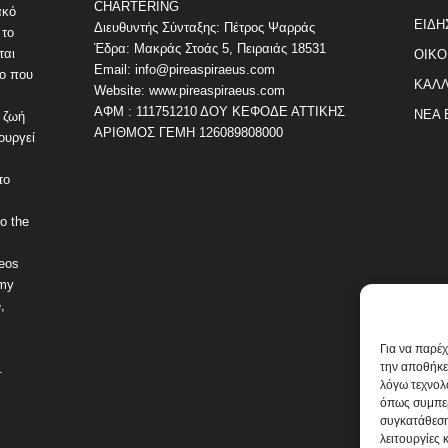
CHARTERING
ακό
ΕΙΔΗ
Διευθυντής Σύνταξης: Πέτρος Ψαρράς
 το
Έδρα: Μακράς Στοάς 5, Πειραιάς 18531
ται
ΟΙΚΟ
Email: info@pireaspiraeus.com
εο που
ΚΑΛΛ
Website: www.pireaspiraeus.com
ΑΦΜ : 111751210 ΔΟΥ ΚΕΦΟΔΕ ΑΤΤΙΚΗΣ
ΝΕΑ 
 ζωή
ΑΡΙΘΜΟΣ ΓΕΜΗ 126089808000
ουργεί
το
o the
deos
omy
,
Για να παρέ
την αποθήκε
.
λόγω τεχνολ
όπως συμπερ
συγκατάθεση
λειτουργίες 