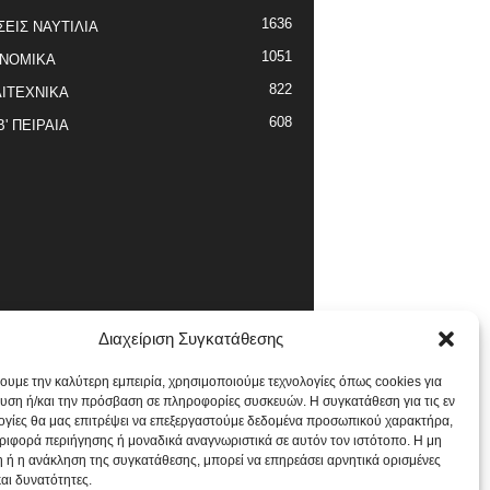
1636
ΣΕΙΣ ΝΑΥΤΙΛΙΑ
1051
ΝΟΜΙΚΑ
822
ΙΤΕΧΝΙΚΑ
608
Β' ΠΕΙΡΑΙΑ
Διαχείριση Συγκατάθεσης
χουμε την καλύτερη εμπειρία, χρησιμοποιούμε τεχνολογίες όπως cookies για
υση ή/και την πρόσβαση σε πληροφορίες συσκευών. Η συγκατάθεση για τις εν
ογίες θα μας επιτρέψει να επεξεργαστούμε δεδομένα προσωπικού χαρακτήρα,
ιφορά περιήγησης ή μοναδικά αναγνωριστικά σε αυτόν τον ιστότοπο. Η μη
 ή η ανάκληση της συγκατάθεσης, μπορεί να επηρεάσει αρνητικά ορισμένες
και δυνατότητες.