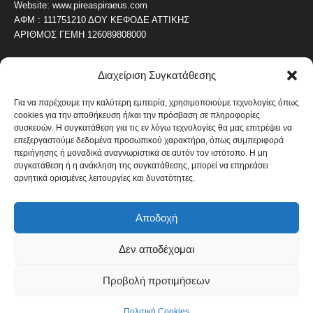
Website: www.pireaspiraeus.com
ΑΦΜ : 111751210 ΔΟΥ ΚΕΦΟΔΕ ΑΤΤΙΚΗΣ
ΑΡΙΘΜΟΣ ΓΕΜΗ 126089808000
Διαχείριση Συγκατάθεσης
ΔΗΜΟΦΙΛΗ ΚΑΤΗΓΟΡΙΑ
4486
ΝΕΑ ΤΟΥ ΠΕΙΡΑΙΑ
Για να παρέχουμε την καλύτερη εμπειρία, χρησιμοποιούμε τεχνολογίες όπως
cookies για την αποθήκευση ή/και την πρόσβαση σε πληροφορίες
1819
ΟΛΥΜΠΙΑΚΟΣ
συσκευών. Η συγκατάθεση για τις εν λόγω τεχνολογίες θα μας επιτρέψει να
1742
επεξεργαστούμε δεδομένα προσωπικού χαρακτήρα, όπως συμπεριφορά
ΑΛΛΑ ΚΟΙΝΩΝΙΚΑ
περιήγησης ή μοναδικά αναγνωριστικά σε αυτόν τον ιστότοπο. Η μη
1636
ΕΙΔΗΣΕΙΣ ΝΑΥΤΙΛΙΑ
συγκατάθεση ή η ανάκληση της συγκατάθεσης, μπορεί να επηρεάσει
αρνητικά ορισμένες λειτουργίες και δυνατότητες.
1051
ΟΙΚΟΝΟΜΙΚΑ
822
ΚΑΛΛΙΤΕΧΝΙΚΑ
Αποδοχή
608
ΝΕΑ Β' ΠΕΙΡΑΙΑ
Δεν αποδέχομαι
Προβολή προτιμήσεων
Πολιτική Cookies
Όροι και Προϋποθέσεις
Πολιτική Cookies