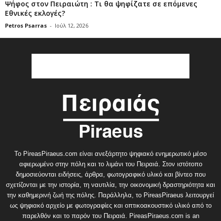
Ψήφος στον Πειραιώτη : Τι θα ψηφίζατε σε επόμενες
Εθνικές εκλογές?
Petros Psarras
-
Ιούλ 12, 2026
Το PireasPiraeus.com είναι ανεξάρτητο ψηφιακό ενημερωτικό μέσο
αφιερωμένο στην πόλη και το λιμάνι του Πειραιά. Στον ιστότοπο
δημοσιεύονται ειδήσεις, άρθρα, φωτογραφικό υλικό και βίντεο που
σχετίζονται με την ιστορία, τη ναυτιλία, την οικονομική δραστηριότητα και
την καθημερινή ζωή της πόλης. Παράλληλα, το PireasPiraeus λειτουργεί
ως ψηφιακό αρχείο με φωτογραφίες και οπτικοακουστικό υλικό από το
παρελθόν και το παρόν του Πειραιά. PireasPiraeus.com is an