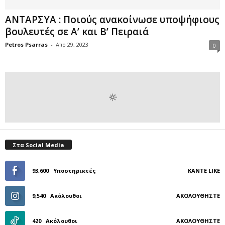
ΑΝΤΑΡΣΥΑ : Ποιούς ανακοίνωσε υποψήφιους
βουλευτές σε Α’ και Β’ Πειραιά
Petros Psarras
-
Απρ 29, 2023
0
Στα Social Media
93,600
Υποστηρικτές
ΚΆΝΤΕ LIKE
9,540
Ακόλουθοι
ΑΚΟΛΟΥΘΉΣΤΕ
420
Ακόλουθοι
ΑΚΟΛΟΥΘΉΣΤΕ