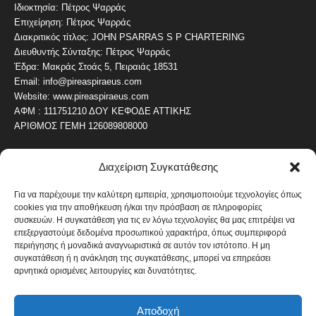
Ιδιοκτησία: Πέτρος Ψαρράς
Επιχείρηση: Πέτρος Ψαρράς
Διακριτικός τίτλος: JOHN PSARRAS S P CHARTERING
Διευθυντής Σύνταξης: Πέτρος Ψαρράς
Έδρα: Μακράς Στοάς 5, Πειραιάς 18531
Email: info@pireaspiraeus.com
Website: www.pireaspiraeus.com
ΑΦΜ : 111751210 ΔΟΥ ΚΕΦΟΔΕ ΑΤΤΙΚΗΣ
ΑΡΙΘΜΟΣ ΓΕΜΗ 126089808000
Διαχείριση Συγκατάθεσης
ΔΗΜΟΦΙΛΗ ΚΑΤΗΓΟΡΙΑ
4486
ΝΕΑ ΤΟΥ ΠΕΙΡΑΙΑ
Για να παρέχουμε την καλύτερη εμπειρία, χρησιμοποιούμε τεχνολογίες όπως
cookies για την αποθήκευση ή/και την πρόσβαση σε πληροφορίες
1819
ΟΛΥΜΠΙΑΚΟΣ
συσκευών. Η συγκατάθεση για τις εν λόγω τεχνολογίες θα μας επιτρέψει να
1742
επεξεργαστούμε δεδομένα προσωπικού χαρακτήρα, όπως συμπεριφορά
ΑΛΛΑ ΚΟΙΝΩΝΙΚΑ
περιήγησης ή μοναδικά αναγνωριστικά σε αυτόν τον ιστότοπο. Η μη
1636
ΕΙΔΗΣΕΙΣ ΝΑΥΤΙΛΙΑ
συγκατάθεση ή η ανάκληση της συγκατάθεσης, μπορεί να επηρεάσει
αρνητικά ορισμένες λειτουργίες και δυνατότητες.
1051
ΟΙΚΟΝΟΜΙΚΑ
822
ΚΑΛΛΙΤΕΧΝΙΚΑ
Αποδοχή