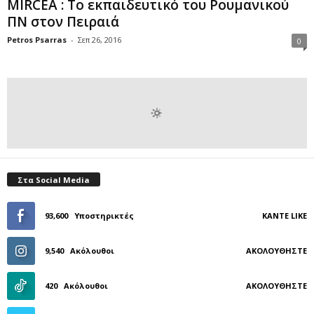
MIRCEA : Το εκπαιδευτικό του Ρουμανικού
ΠΝ στον Πειραιά
Petros Psarras
-
Σεπ 26, 2016
0
Στα Social Media
93,600
Υποστηρικτές
ΚΆΝΤΕ LIKE
9,540
Ακόλουθοι
ΑΚΟΛΟΥΘΉΣΤΕ
420
Ακόλουθοι
ΑΚΟΛΟΥΘΉΣΤΕ