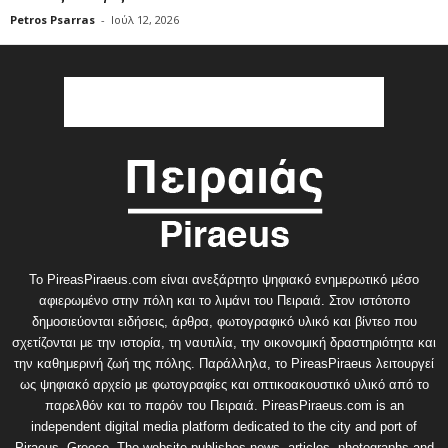
Petros Psarras
-
Ιούλ 12, 2026
Το PireasPiraeus.com είναι ανεξάρτητο ψηφιακό ενημερωτικό μέσο
αφιερωμένο στην πόλη και το λιμάνι του Πειραιά. Στον ιστότοπο
δημοσιεύονται ειδήσεις, άρθρα, φωτογραφικό υλικό και βίντεο που
σχετίζονται με την ιστορία, τη ναυτιλία, την οικονομική δραστηριότητα και
την καθημερινή ζωή της πόλης. Παράλληλα, το PireasPiraeus λειτουργεί
ως ψηφιακό αρχείο με φωτογραφίες και οπτικοακουστικό υλικό από το
παρελθόν και το παρόν του Πειραιά. PireasPiraeus.com is an
independent digital media platform dedicated to the city and port of
Piraeus, Greece. The website publishes news, articles, photographs and