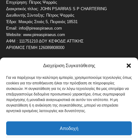
Επιχείρηση: Πέτρος Ψαρράς
Διακριτικός τίτλος: JOHN PSARRAS S P CHARTERING
Διευθυντής Σύνταξης: Πέτρος Ψαρράς
Έδρα: Μακράς Στοάς 5, Πειραιάς 18531
Email: info@pireaspiraeus.com
Website: www.pireaspiraeus.com
ΑΦΜ : 111751210 ΔΟΥ ΚΕΦΟΔΕ ΑΤΤΙΚΗΣ
ΑΡΙΘΜΟΣ ΓΕΜΗ 126089808000
Διαχείριση Συγκατάθεσης
ΔΗΜΟΦΙΛΗ ΚΑΤΗΓΟΡΙΑ
4486
ΝΕΑ ΤΟΥ ΠΕΙΡΑΙΑ
Για να παρέχουμε την καλύτερη εμπειρία, χρησιμοποιούμε τεχνολογίες όπως
cookies για την αποθήκευση ή/και την πρόσβαση σε πληροφορίες
1819
ΟΛΥΜΠΙΑΚΟΣ
συσκευών. Η συγκατάθεση για τις εν λόγω τεχνολογίες θα μας επιτρέψει να
1742
επεξεργαστούμε δεδομένα προσωπικού χαρακτήρα, όπως συμπεριφορά
ΑΛΛΑ ΚΟΙΝΩΝΙΚΑ
περιήγησης ή μοναδικά αναγνωριστικά σε αυτόν τον ιστότοπο. Η μη
1636
ΕΙΔΗΣΕΙΣ ΝΑΥΤΙΛΙΑ
συγκατάθεση ή η ανάκληση της συγκατάθεσης, μπορεί να επηρεάσει
αρνητικά ορισμένες λειτουργίες και δυνατότητες.
1051
ΟΙΚΟΝΟΜΙΚΑ
822
ΚΑΛΛΙΤΕΧΝΙΚΑ
Αποδοχή
608
ΝΕΑ Β' ΠΕΙΡΑΙΑ