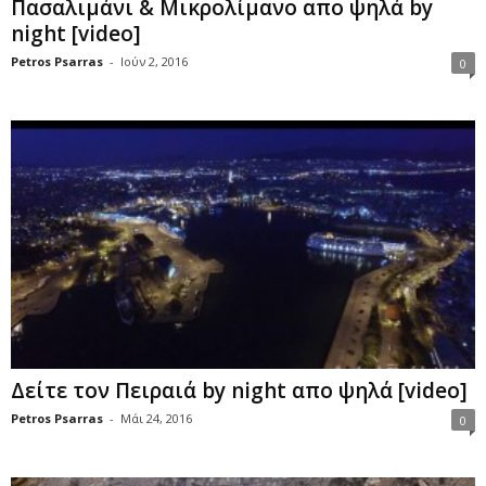
Πασαλιμάνι & Μικρολίμανο απο ψηλά by
night [video]
Petros Psarras
-
Ιούν 2, 2016
0
Δείτε τον Πειραιά by night απο ψηλά [videο]
Petros Psarras
-
Μάι 24, 2016
0