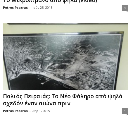
Το Μικρολίμανο από ψηλά (video)
Petros Psarras
-
Ιούν 25, 2015
0
Παλιός Πειραιάς: Το Νέο Φάληρο από ψηλά
σχεδόν έναν αιώνα πριν
Petros Psarras
-
Απρ 1, 2015
1