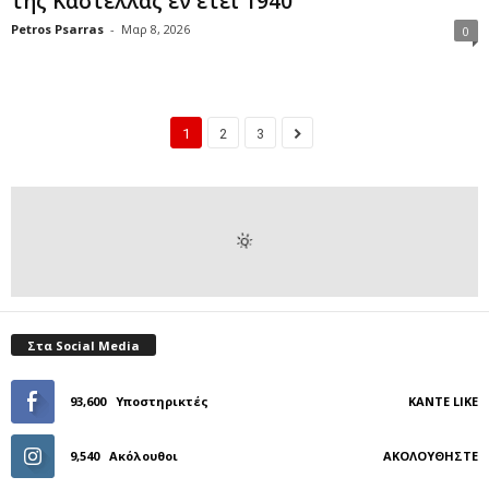
της Καστέλλας εν έτει 1940
Petros Psarras
-
Μαρ 8, 2026
0
1
2
3
Στα Social Media
93,600
Υποστηρικτές
ΚΆΝΤΕ LIKE
9,540
Ακόλουθοι
ΑΚΟΛΟΥΘΉΣΤΕ