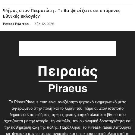
Ψήφος στον Πειραιώτη : Τι θα ψηφίζατε σε επόμενες
Εθνικές εκλογές?
Petros Psarras
-
Ιούλ 12, 2026
Το PireasPiraeus.com είναι ανεξάρτητο ψηφιακό ενημερωτικό μέσο
αφιερωμένο στην πόλη και το λιμάνι του Πειραιά. Στον ιστότοπο
δημοσιεύονται ειδήσεις, άρθρα, φωτογραφικό υλικό και βίντεο που
σχετίζονται με την ιστορία, τη ναυτιλία, την οικονομική δραστηριότητα και
την καθημερινή ζωή της πόλης. Παράλληλα, το PireasPiraeus λειτουργεί
ως ψηφιακό αρχείο με φωτογραφίες και οπτικοακουστικό υλικό από το