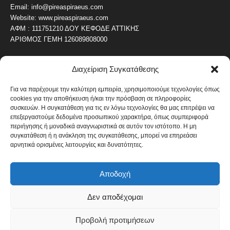
Email: info@pireaspiraeus.com
Website: www.pireaspiraeus.com
ΑΦΜ : 111751210 ΔΟΥ ΚΕΦΟΔΕ ΑΤΤΙΚΗΣ
ΑΡΙΘΜΟΣ ΓΕΜΗ 126089808000
Διαχείριση Συγκατάθεσης
ΔΗΜΟΦΙΛΗ ΚΑΤΗΓΟΡΙΑ
4487
ΝΕΑ ΤΟΥ ΠΕΙΡΑΙΑ
Για να παρέχουμε την καλύτερη εμπειρία, χρησιμοποιούμε τεχνολογίες όπως
cookies για την αποθήκευση ή/και την πρόσβαση σε πληροφορίες
1820
ΟΛΥΜΠΙΑΚΟΣ
συσκευών. Η συγκατάθεση για τις εν λόγω τεχνολογίες θα μας επιτρέψει να
1742
επεξεργαστούμε δεδομένα προσωπικού χαρακτήρα, όπως συμπεριφορά
ΑΛΛΑ ΚΟΙΝΩΝΙΚΑ
περιήγησης ή μοναδικά αναγνωριστικά σε αυτόν τον ιστότοπο. Η μη
1636
ΕΙΔΗΣΕΙΣ ΝΑΥΤΙΛΙΑ
συγκατάθεση ή η ανάκληση της συγκατάθεσης, μπορεί να επηρεάσει
αρνητικά ορισμένες λειτουργίες και δυνατότητες.
1051
ΟΙΚΟΝΟΜΙΚΑ
822
ΚΑΛΛΙΤΕΧΝΙΚΑ
Αποδοχή
608
ΝΕΑ Β' ΠΕΙΡΑΙΑ
Δεν αποδέχομαι
Προβολή προτιμήσεων
Πολιτική Cookies
Όροι και Προϋποθέσεις