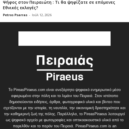
Ψήφος στον Πειραιώτη : Τι θα ψηφίζατε σε επόμενες
Εθνικές εκλογές?
Petros Psarras
-
Ιούλ 12, 2026
Το PireasPiraeus.com είναι ανεξάρτητο ψηφιακό ενημερωτικό μέσο
αφιερωμένο στην πόλη και το λιμάνι του Πειραιά. Στον ιστότοπο
δημοσιεύονται ειδήσεις, άρθρα, φωτογραφικό υλικό και βίντεο που
σχετίζονται με την ιστορία, τη ναυτιλία, την οικονομική δραστηριότητα και
την καθημερινή ζωή της πόλης. Παράλληλα, το PireasPiraeus λειτουργεί
ως ψηφιακό αρχείο με φωτογραφίες και οπτικοακουστικό υλικό από το
παρελθόν και το παρόν του Πειραιά. PireasPiraeus.com is an