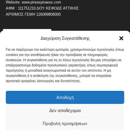
Website: www.pireaspiraeus.com
ΑΦΜ : 111751210 ΔΟΥ ΚΕΦΟΔΕ ΑΤΤΙΚΗΣ
ΑΡΙΘΜΟΣ ΓΕΜΗ 126089808000
ΔΗΜΟΦΙΛΗ ΚΑΤΗΓΟΡΙΑ
Διαχείριση Συγκατάθεσης
4486
ΝΕΑ ΤΟΥ ΠΕΙΡΑΙΑ
1819
Για να παρέχουμε την καλύτερη εμπειρία, χρησιμοποιούμε τεχνολογίες όπως
ΟΛΥΜΠΙΑΚΟΣ
cookies για την αποθήκευση ή/και την πρόσβαση σε πληροφορίες
1742
ΑΛΛΑ ΚΟΙΝΩΝΙΚΑ
συσκευών. Η συγκατάθεση για τις εν λόγω τεχνολογίες θα μας επιτρέψει να
επεξεργαστούμε δεδομένα προσωπικού χαρακτήρα, όπως συμπεριφορά
1636
ΕΙΔΗΣΕΙΣ ΝΑΥΤΙΛΙΑ
περιήγησης ή μοναδικά αναγνωριστικά σε αυτόν τον ιστότοπο. Η μη
1051
συγκατάθεση ή η ανάκληση της συγκατάθεσης, μπορεί να επηρεάσει
ΟΙΚΟΝΟΜΙΚΑ
αρνητικά ορισμένες λειτουργίες και δυνατότητες.
822
ΚΑΛΛΙΤΕΧΝΙΚΑ
608
ΝΕΑ Β' ΠΕΙΡΑΙΑ
Αποδοχή
Δεν αποδέχομαι
Πολιτική Cookies
Όροι και Προϋποθέσεις
Προβολή προτιμήσεων