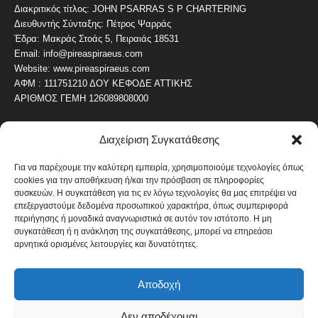
Διακριτικός τίτλος: JOHN PSARRAS S P CHARTERING
Διευθυντής Σύνταξης: Πέτρος Ψαρράς
Έδρα: Μακράς Στοάς 5, Πειραιάς 18531
Email: info@pireaspiraeus.com
Website: www.pireaspiraeus.com
ΑΦΜ : 111751210 ΔΟΥ ΚΕΦΟΔΕ ΑΤΤΙΚΗΣ
ΑΡΙΘΜΟΣ ΓΕΜΗ 126089808000
Διαχείριση Συγκατάθεσης
ΔΗΜΟΦΙΛΗ ΚΑΤΗΓΟΡΙΑ
4487
ΝΕΑ ΤΟΥ ΠΕΙΡΑΙΑ
Για να παρέχουμε την καλύτερη εμπειρία, χρησιμοποιούμε τεχνολογίες όπως
cookies για την αποθήκευση ή/και την πρόσβαση σε πληροφορίες
1820
ΟΛΥΜΠΙΑΚΟΣ
συσκευών. Η συγκατάθεση για τις εν λόγω τεχνολογίες θα μας επιτρέψει να
1742
επεξεργαστούμε δεδομένα προσωπικού χαρακτήρα, όπως συμπεριφορά
ΑΛΛΑ ΚΟΙΝΩΝΙΚΑ
περιήγησης ή μοναδικά αναγνωριστικά σε αυτόν τον ιστότοπο. Η μη
1636
ΕΙΔΗΣΕΙΣ ΝΑΥΤΙΛΙΑ
συγκατάθεση ή η ανάκληση της συγκατάθεσης, μπορεί να επηρεάσει
αρνητικά ορισμένες λειτουργίες και δυνατότητες.
1051
ΟΙΚΟΝΟΜΙΚΑ
822
ΚΑΛΛΙΤΕΧΝΙΚΑ
Αποδοχή
608
ΝΕΑ Β' ΠΕΙΡΑΙΑ
Δεν αποδέχομαι