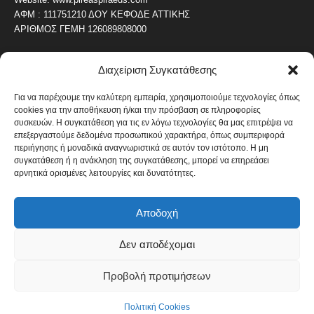
ΑΦΜ : 111751210 ΔΟΥ ΚΕΦΟΔΕ ΑΤΤΙΚΗΣ
ΑΡΙΘΜΟΣ ΓΕΜΗ 126089808000
Διαχείριση Συγκατάθεσης
ΔΗΜΟΦΙΛΗ ΚΑΤΗΓΟΡΙΑ
4486
ΝΕΑ ΤΟΥ ΠΕΙΡΑΙΑ
Για να παρέχουμε την καλύτερη εμπειρία, χρησιμοποιούμε τεχνολογίες όπως
cookies για την αποθήκευση ή/και την πρόσβαση σε πληροφορίες
1819
ΟΛΥΜΠΙΑΚΟΣ
συσκευών. Η συγκατάθεση για τις εν λόγω τεχνολογίες θα μας επιτρέψει να
1742
επεξεργαστούμε δεδομένα προσωπικού χαρακτήρα, όπως συμπεριφορά
ΑΛΛΑ ΚΟΙΝΩΝΙΚΑ
περιήγησης ή μοναδικά αναγνωριστικά σε αυτόν τον ιστότοπο. Η μη
1636
ΕΙΔΗΣΕΙΣ ΝΑΥΤΙΛΙΑ
συγκατάθεση ή η ανάκληση της συγκατάθεσης, μπορεί να επηρεάσει
αρνητικά ορισμένες λειτουργίες και δυνατότητες.
1051
ΟΙΚΟΝΟΜΙΚΑ
822
ΚΑΛΛΙΤΕΧΝΙΚΑ
Αποδοχή
608
ΝΕΑ Β' ΠΕΙΡΑΙΑ
Δεν αποδέχομαι
Προβολή προτιμήσεων
Πολιτική Cookies
Όροι και Προϋποθέσεις
Πολιτική Cookies
© Copyright 2014 - 2026 / Designed by pixelheroes.gr