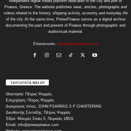
independent digital media platform dedicated to the city and port of
Piraeus, Greece. The website publishes news, articles, photographs and
videos related to the history, shipping activity, economy and everyday life
of the city. At the same time, PireasPiraeus serves as a digital archive
documenting the past and present of Piraeus through photographic and
audiovisual material.
Επικοινωνία:
info@pireaspiraeus.com
ΤΑΥΤΟΤΗΤΑ ΜΕΣΟΥ
Ιδιοκτησία: Πέτρος Ψαρράς
Επιχείρηση: Πέτρος Ψαρράς
Διακριτικός τίτλος: JOHN PSARRAS S P CHARTERING
Διευθυντής Σύνταξης: Πέτρος Ψαρράς
Έδρα: Μακράς Στοάς 5, Πειραιάς 18531
Email: info@pireaspiraeus.com
Website: www.pireaspiraeus.com