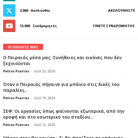
2,060
Ακόλουθοι
ΑΚΟΛΟΥΘΉΣΤΕ
13,000
Συνδρομητές
ΓΊΝΕΤΕ ΣΥΝΔΡΟΜΗΤΉΣ
ΟΙ ΕΠΙΛΟΓΕΣ ΜΑΣ
Ο Πειραιάς μέσα μας: Συνήθειες και εικόνες που δεν
ξεχνιούνται
Petros Psarras
-
Ιούλ 23, 2026
Όταν ο Πειραιάς πήγαινε για μπάνιο στις δικές του
παραλίες..
Petros Psarras
-
Ιούλ 19, 2026
ΣΕΦ: Οι εργασίες όπως φαίνονται εξωτερικά, από την
οροφή και στο εσωτερικό του σταδίου...
Petros Psarras
-
Ιούλ 12, 2026
Ψήφος στον Πειραιώτη : Τι θα ψηφίζατε σε επόμενες