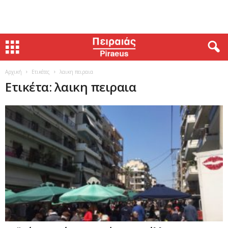
Αρχική
Ετικέτες
λαικη πειραια
Ετικέτα: λαικη πειραια