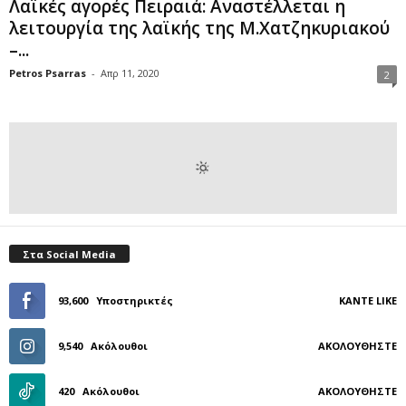
Λαϊκές αγορές Πειραιά: Αναστέλλεται η
λειτουργία της λαϊκής της Μ.Χατζηκυριακού
–...
Petros Psarras
-
Απρ 11, 2020
2
Στα Social Media
93,600
Υποστηρικτές
ΚΆΝΤΕ LIKE
9,540
Ακόλουθοι
ΑΚΟΛΟΥΘΉΣΤΕ
420
Ακόλουθοι
ΑΚΟΛΟΥΘΉΣΤΕ