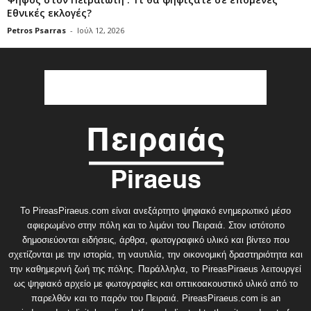
Εθνικές εκλογές?
Petros Psarras
-
Ιούλ 12, 2026
Το PireasPiraeus.com είναι ανεξάρτητο ψηφιακό ενημερωτικό μέσο
αφιερωμένο στην πόλη και το λιμάνι του Πειραιά. Στον ιστότοπο
δημοσιεύονται ειδήσεις, άρθρα, φωτογραφικό υλικό και βίντεο που
σχετίζονται με την ιστορία, τη ναυτιλία, την οικονομική δραστηριότητα και
την καθημερινή ζωή της πόλης. Παράλληλα, το PireasPiraeus λειτουργεί
ως ψηφιακό αρχείο με φωτογραφίες και οπτικοακουστικό υλικό από το
παρελθόν και το παρόν του Πειραιά. PireasPiraeus.com is an