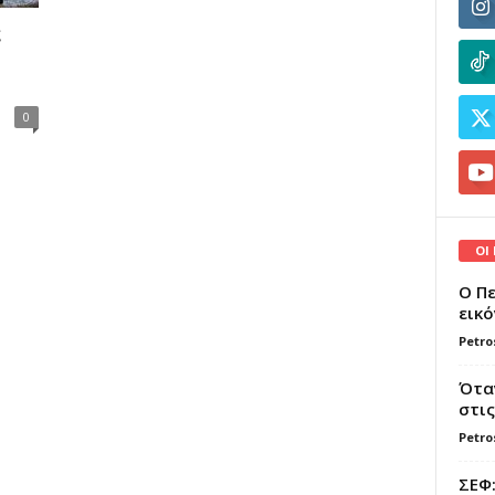
ε
0
ΟΙ
Ο Πε
εικό
Petro
Όταν
στις
Petro
ΣΕΦ: