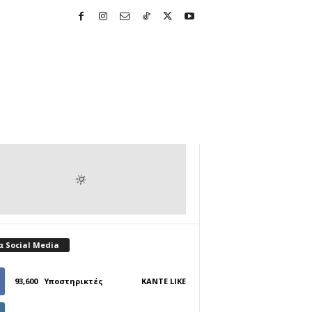
α Social Media
93,600
Υποστηρικτές
ΚΆΝΤΕ LIKE