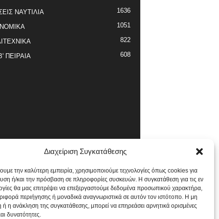
1636
ΣΕΙΣ ΝΑΥΤΙΛΙΑ
1051
ΝΟΜΙΚΑ
822
ΙΤΕΧΝΙΚΑ
608
Β' ΠΕΙΡΑΙΑ
Διαχείριση Συγκατάθεσης
χουμε την καλύτερη εμπειρία, χρησιμοποιούμε τεχνολογίες όπως cookies για
υση ή/και την πρόσβαση σε πληροφορίες συσκευών. Η συγκατάθεση για τις εν
ογίες θα μας επιτρέψει να επεξεργαστούμε δεδομένα προσωπικού χαρακτήρα,
ιφορά περιήγησης ή μοναδικά αναγνωριστικά σε αυτόν τον ιστότοπο. Η μη
 ή η ανάκληση της συγκατάθεσης, μπορεί να επηρεάσει αρνητικά ορισμένες
και δυνατότητες.