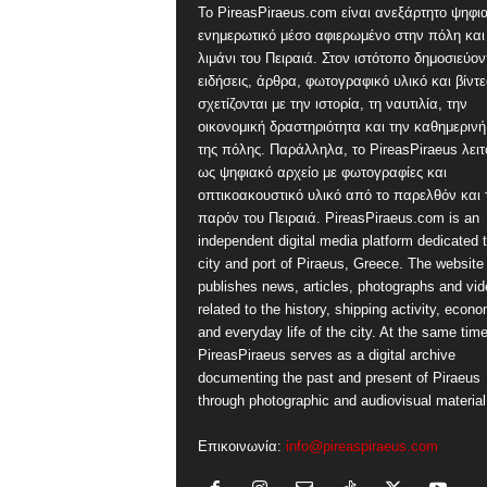
Το PireasPiraeus.com είναι ανεξάρτητο ψηφι
ενημερωτικό μέσο αφιερωμένο στην πόλη και
λιμάνι του Πειραιά. Στον ιστότοπο δημοσιεύον
ειδήσεις, άρθρα, φωτογραφικό υλικό και βίντ
σχετίζονται με την ιστορία, τη ναυτιλία, την
οικονομική δραστηριότητα και την καθημερινή
της πόλης. Παράλληλα, το PireasPiraeus λειτ
ως ψηφιακό αρχείο με φωτογραφίες και
οπτικοακουστικό υλικό από το παρελθόν και 
παρόν του Πειραιά. PireasPiraeus.com is an
independent digital media platform dedicated t
city and port of Piraeus, Greece. The website
publishes news, articles, photographs and vi
related to the history, shipping activity, econ
and everyday life of the city. At the same time
PireasPiraeus serves as a digital archive
documenting the past and present of Piraeus
through photographic and audiovisual material
Επικοινωνία:
info@pireaspiraeus.com