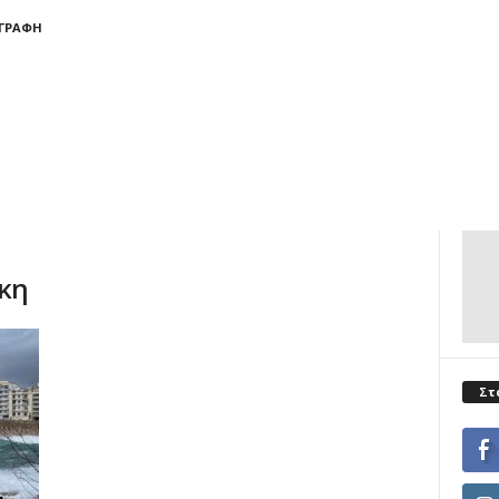
ΓΓΡΑΦΉ
ικη
Στ