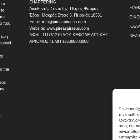
CHARTERING
ακό
ΕΙΔΗ
Διευθυντής Σύνταξης: Πέτρος Ψαρράς
 το
Έδρα: Μακράς Στοάς 5, Πειραιάς 18531
ται
ΟΙΚΟ
Email: info@pireaspiraeus.com
εο που
ΚΑΛΛ
Website: www.pireaspiraeus.com
ΑΦΜ : 111751210 ΔΟΥ ΚΕΦΟΔΕ ΑΤΤΙΚΗΣ
ΝΕΑ 
 ζωή
ΑΡΙΘΜΟΣ ΓΕΜΗ 126089808000
ουργεί
το
o the
deos
omy
,
Για να παρέ
την αποθήκε
.
λόγω τεχνολ
όπως συμπερ
συγκατάθεση
λειτουργίες 