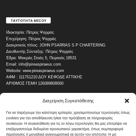
ΤΑΥΤΟΤΗΤΑ ΜΕΣΟΥ
Ιδιοκτησία: Πέτρος Ψαρράς
Επιχείρηση: Πέτρος Ψαρράς
Διακριτικός τίτλος: JOHN PSARRAS S P CHARTERING
Διευθυντής Σύνταξης: Πέτρος Ψαρράς
Έδρα: Μακράς Στοάς 5, Πειραιάς 18531
Email: info@pireaspiraeus.com
Website: www.pireaspiraeus.com
ΑΦΜ : 111751210 ΔΟΥ ΚΕΦΟΔΕ ΑΤΤΙΚΗΣ
ΑΡΙΘΜΟΣ ΓΕΜΗ 126089808000
Διαχείριση Συγκατάθεσης
ΔΗΜΟΦΙΛΗ ΚΑΤΗΓΟΡΙΑ
4487
ΝΕΑ ΤΟΥ ΠΕΙΡΑΙΑ
Για να παρέχουμε την καλύτερη εμπειρία, χρησιμοποιούμε τεχνολογίες όπως
cookies για την αποθήκευση ή/και την πρόσβαση σε πληροφορίες
1820
ΟΛΥΜΠΙΑΚΟΣ
συσκευών. Η συγκατάθεση για τις εν λόγω τεχνολογίες θα μας επιτρέψει να
1742
επεξεργαστούμε δεδομένα προσωπικού χαρακτήρα, όπως συμπεριφορά
ΑΛΛΑ ΚΟΙΝΩΝΙΚΑ
περιήγησης ή μοναδικά αναγνωριστικά σε αυτόν τον ιστότοπο. Η μη