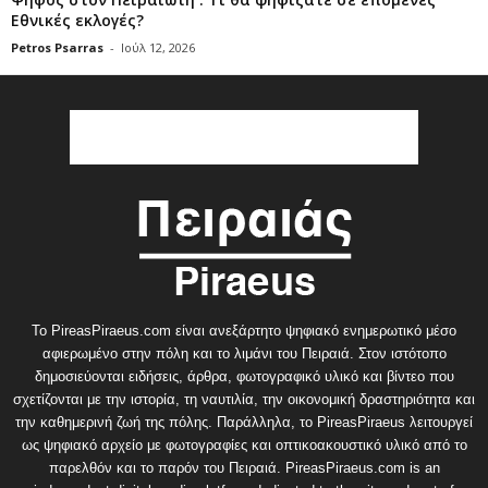
Εθνικές εκλογές?
Petros Psarras
-
Ιούλ 12, 2026
Το PireasPiraeus.com είναι ανεξάρτητο ψηφιακό ενημερωτικό μέσο
αφιερωμένο στην πόλη και το λιμάνι του Πειραιά. Στον ιστότοπο
δημοσιεύονται ειδήσεις, άρθρα, φωτογραφικό υλικό και βίντεο που
σχετίζονται με την ιστορία, τη ναυτιλία, την οικονομική δραστηριότητα και
την καθημερινή ζωή της πόλης. Παράλληλα, το PireasPiraeus λειτουργεί
ως ψηφιακό αρχείο με φωτογραφίες και οπτικοακουστικό υλικό από το
παρελθόν και το παρόν του Πειραιά. PireasPiraeus.com is an