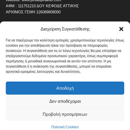
ΑΦΜ : 111751210 ΔΟΥ ΚΕΦΟΔΕ ΑΤΤΙΚΗΣ
ΑΡΙΘΜΟΣ ΓΕΜΗ 126089808000
Διαχείριση Συγκατάθεσης
ΔΗΜΟΦΙΛΗ ΚΑΤΗΓΟΡΙΑ
4487
ΝΕΑ ΤΟΥ ΠΕΙΡΑΙΑ
Για να παρέχουμε την καλύτερη εμπειρία, χρησιμοποιούμε τεχνολογίες όπως
cookies για την αποθήκευση ή/και την πρόσβαση σε πληροφορίες
1820
ΟΛΥΜΠΙΑΚΟΣ
συσκευών. Η συγκατάθεση για τις εν λόγω τεχνολογίες θα μας επιτρέψει να
1742
επεξεργαστούμε δεδομένα προσωπικού χαρακτήρα, όπως συμπεριφορά
ΑΛΛΑ ΚΟΙΝΩΝΙΚΑ
περιήγησης ή μοναδικά αναγνωριστικά σε αυτόν τον ιστότοπο. Η μη
1636
ΕΙΔΗΣΕΙΣ ΝΑΥΤΙΛΙΑ
συγκατάθεση ή η ανάκληση της συγκατάθεσης, μπορεί να επηρεάσει
αρνητικά ορισμένες λειτουργίες και δυνατότητες.
1051
ΟΙΚΟΝΟΜΙΚΑ
822
ΚΑΛΛΙΤΕΧΝΙΚΑ
Αποδοχή
608
ΝΕΑ Β' ΠΕΙΡΑΙΑ
Δεν αποδέχομαι
Προβολή προτιμήσεων
Πολιτική Cookies
Όροι και Προϋποθέσεις
Πολιτική Cookies
© Copyright 2014 - 2026 / Designed by pixelheroes.gr