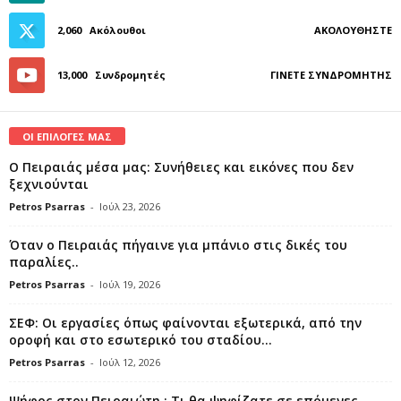
2,060
Ακόλουθοι
ΑΚΟΛΟΥΘΉΣΤΕ
13,000
Συνδρομητές
ΓΊΝΕΤΕ ΣΥΝΔΡΟΜΗΤΉΣ
ΟΙ ΕΠΙΛΟΓΕΣ ΜΑΣ
Ο Πειραιάς μέσα μας: Συνήθειες και εικόνες που δεν
ξεχνιούνται
Petros Psarras
-
Ιούλ 23, 2026
Όταν ο Πειραιάς πήγαινε για μπάνιο στις δικές του
παραλίες..
Petros Psarras
-
Ιούλ 19, 2026
ΣΕΦ: Οι εργασίες όπως φαίνονται εξωτερικά, από την
οροφή και στο εσωτερικό του σταδίου...
Petros Psarras
-
Ιούλ 12, 2026
Ψήφος στον Πειραιώτη : Τι θα ψηφίζατε σε επόμενες