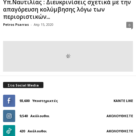
Υπ.Ναυτιλίας : Διευκρινίσεις σχετικά με την
απαγόρευση κολύμβησης λόγω των
περιοριστικών...
Petros Psarras
-
Απρ 15, 2020
0
Στα Social Media
93,600
Υποστηρικτές
ΚΆΝΤΕ LIKE
9,540
Ακόλουθοι
ΑΚΟΛΟΥΘΉΣΤΕ
420
Ακόλουθοι
ΑΚΟΛΟΥΘΉΣΤΕ