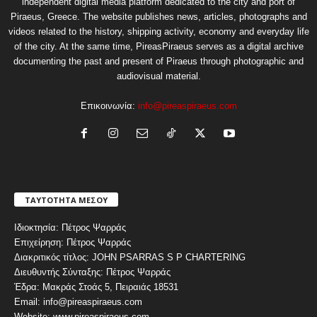
independent digital media platform dedicated to the city and port of
Piraeus, Greece. The website publishes news, articles, photographs and
videos related to the history, shipping activity, economy and everyday life
of the city. At the same time, PireasPiraeus serves as a digital archive
documenting the past and present of Piraeus through photographic and
audiovisual material.
Επικοινωνία:
info@pireaspiraeus.com
ΤΑΥΤΟΤΗΤΑ ΜΕΣΟΥ
Ιδιοκτησία: Πέτρος Ψαρράς
Επιχείρηση: Πέτρος Ψαρράς
Διακριτικός τίτλος: JOHN PSARRAS S P CHARTERING
Διευθυντής Σύνταξης: Πέτρος Ψαρράς
Έδρα: Μακράς Στοάς 5, Πειραιάς 18531
Email: info@pireaspiraeus.com
Website: www.pireaspiraeus.com