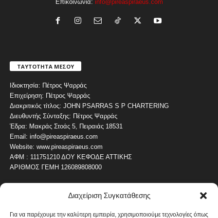
Επικοινωνία:
info@pireaspiraeus.com
ΤΑΥΤΟΤΗΤΑ ΜΕΣΟΥ
Ιδιοκτησία: Πέτρος Ψαρράς
Επιχείρηση: Πέτρος Ψαρράς
Διακριτικός τίτλος: JOHN PSARRAS S P CHARTERING
Διευθυντής Σύνταξης: Πέτρος Ψαρράς
Έδρα: Μακράς Στοάς 5, Πειραιάς 18531
Email: info@pireaspiraeus.com
Website: www.pireaspiraeus.com
ΑΦΜ : 111751210 ΔΟΥ ΚΕΦΟΔΕ ΑΤΤΙΚΗΣ
ΑΡΙΘΜΟΣ ΓΕΜΗ 126089808000
Διαχείριση Συγκατάθεσης
ΔΗΜΟΦΙΛΗ ΚΑΤΗΓΟΡΙΑ
4487
ΝΕΑ ΤΟΥ ΠΕΙΡΑΙΑ
Για να παρέχουμε την καλύτερη εμπειρία, χρησιμοποιούμε τεχνολογίες όπως