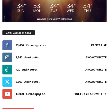
34
33
34
34
34
°
°
°
°
°
SUN
MON
TUE
WED
THU
Weather from OpenWeatherMap
Στα Social Media
93,600
Υποστηρικτές
ΚΆΝΤΕ LIKE
9,540
Ακόλουθοι
ΑΚΟΛΟΥΘΉΣΤΕ
420
Ακόλουθοι
ΑΚΟΛΟΥΘΉΣΤΕ
2,060
Ακόλουθοι
ΑΚΟΛΟΥΘΉΣΤΕ
13,000
Συνδρομητές
ΓΊΝΕΤΕ ΣΥΝΔΡΟΜΗΤΉΣ