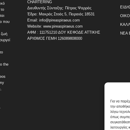
CHARTERING
ακό
ΕΙΔΗ
Διευθυντής Σύνταξης: Πέτρος Ψαρράς
 το
Έδρα: Μακράς Στοάς 5, Πειραιάς 18531
ται
ΟΙΚΟ
Email: info@pireaspiraeus.com
εο που
ΚΑΛΛ
Website: www.pireaspiraeus.com
ΑΦΜ : 111751210 ΔΟΥ ΚΕΦΟΔΕ ΑΤΤΙΚΗΣ
ΝΕΑ 
 ζωή
ΑΡΙΘΜΟΣ ΓΕΜΗ 126089808000
ουργεί
το
o the
deos
omy
,
Για να παρέ
την αποθήκε
.
λόγω τεχνολ
όπως συμπερ
συγκατάθεση
λειτουργίες 