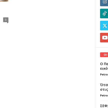
0
ΟΙ
Ο Πε
εικό
Petro
Όταν
στις
Petro
ΣΕΦ: