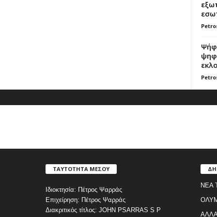
εξωτ
εσωτ
Petro
Ψήφο
ψηφί
εκλο
Petro
ΤΑΥΤΟΤΗΤΑ ΜΕΣΟΥ
ΔΗ
ΝΕΑ 
Ιδιοκτησία: Πέτρος Ψαρράς
Επιχείρηση: Πέτρος Ψαρράς
ΟΛΥ
Διακριτικός τίτλος: JOHN PSARRAS S P
ΑΛΛΑ