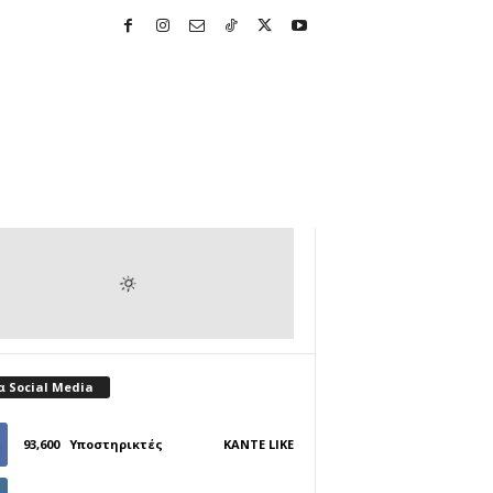
α Social Media
93,600
Υποστηρικτές
ΚΆΝΤΕ LIKE