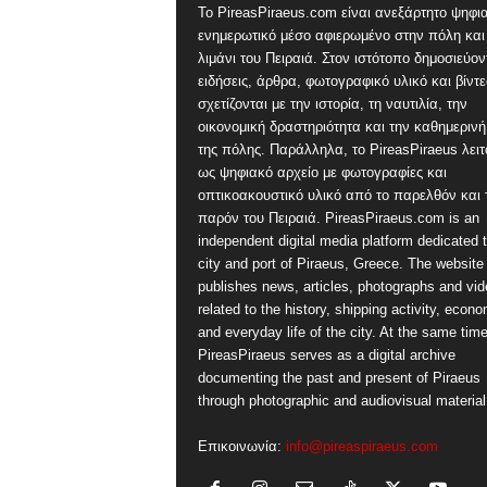
Το PireasPiraeus.com είναι ανεξάρτητο ψηφι
ενημερωτικό μέσο αφιερωμένο στην πόλη και
λιμάνι του Πειραιά. Στον ιστότοπο δημοσιεύον
ειδήσεις, άρθρα, φωτογραφικό υλικό και βίντ
σχετίζονται με την ιστορία, τη ναυτιλία, την
οικονομική δραστηριότητα και την καθημερινή
της πόλης. Παράλληλα, το PireasPiraeus λειτ
ως ψηφιακό αρχείο με φωτογραφίες και
οπτικοακουστικό υλικό από το παρελθόν και 
παρόν του Πειραιά. PireasPiraeus.com is an
independent digital media platform dedicated t
city and port of Piraeus, Greece. The website
publishes news, articles, photographs and vi
related to the history, shipping activity, econ
and everyday life of the city. At the same time
PireasPiraeus serves as a digital archive
documenting the past and present of Piraeus
through photographic and audiovisual material
Επικοινωνία:
info@pireaspiraeus.com