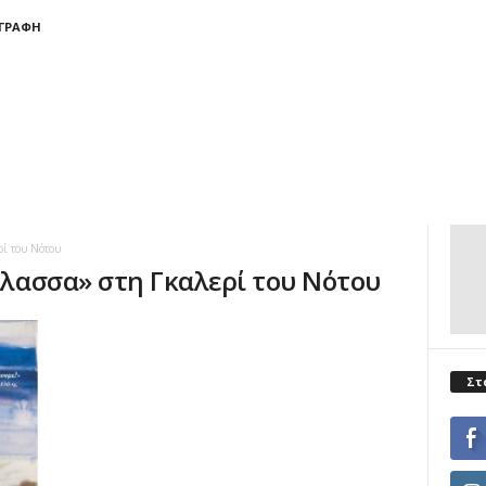
ΓΓΡΑΦΉ
ί του Νότου
θάλασσα» στη Γκαλερί του Νότου
Στ