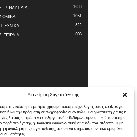
1636
ΣΕΙΣ ΝΑΥΤΙΛΙΑ
1051
ΝΟΜΙΚΑ
822
ΙΤΕΧΝΙΚΑ
608
Β' ΠΕΙΡΑΙΑ
Διαχείριση Συγκατάθεσης
χουμε την καλύτερη εμπειρία, χρησιμοποιούμε τεχνολογίες όπως cookies για
υση ή/και την πρόσβαση σε πληροφορίες συσκευών. Η συγκατάθεση για τις εν
ογίες θα μας επιτρέψει να επεξεργαστούμε δεδομένα προσωπικού χαρακτήρα,
ιφορά περιήγησης ή μοναδικά αναγνωριστικά σε αυτόν τον ιστότοπο. Η μη
 ή η ανάκληση της συγκατάθεσης, μπορεί να επηρεάσει αρνητικά ορισμένες
και δυνατότητες.