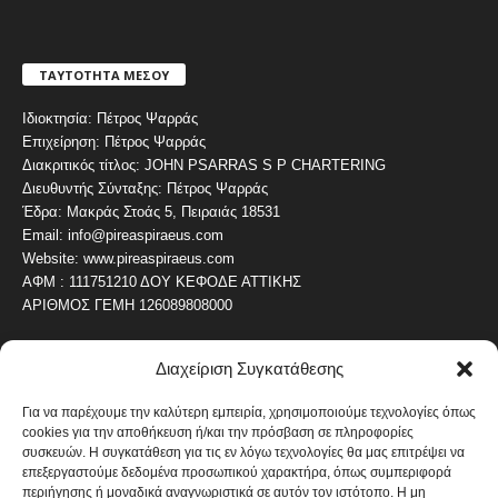
ΤΑΥΤΟΤΗΤΑ ΜΕΣΟΥ
Ιδιοκτησία: Πέτρος Ψαρράς
Επιχείρηση: Πέτρος Ψαρράς
Διακριτικός τίτλος: JOHN PSARRAS S P CHARTERING
Διευθυντής Σύνταξης: Πέτρος Ψαρράς
Έδρα: Μακράς Στοάς 5, Πειραιάς 18531
Email: info@pireaspiraeus.com
Website: www.pireaspiraeus.com
ΑΦΜ : 111751210 ΔΟΥ ΚΕΦΟΔΕ ΑΤΤΙΚΗΣ
ΑΡΙΘΜΟΣ ΓΕΜΗ 126089808000
Διαχείριση Συγκατάθεσης
ΔΗΜΟΦΙΛΗ ΚΑΤΗΓΟΡΙΑ
4486
ΝΕΑ ΤΟΥ ΠΕΙΡΑΙΑ
Για να παρέχουμε την καλύτερη εμπειρία, χρησιμοποιούμε τεχνολογίες όπως
cookies για την αποθήκευση ή/και την πρόσβαση σε πληροφορίες
1819
ΟΛΥΜΠΙΑΚΟΣ
συσκευών. Η συγκατάθεση για τις εν λόγω τεχνολογίες θα μας επιτρέψει να
1742
επεξεργαστούμε δεδομένα προσωπικού χαρακτήρα, όπως συμπεριφορά
ΑΛΛΑ ΚΟΙΝΩΝΙΚΑ
περιήγησης ή μοναδικά αναγνωριστικά σε αυτόν τον ιστότοπο. Η μη