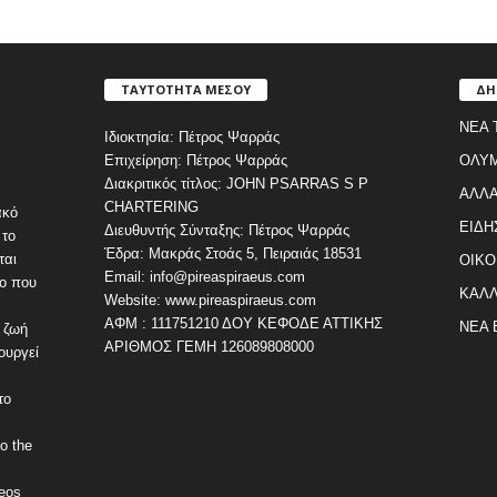
ΤΑΥΤΟΤΗΤΑ ΜΕΣΟΥ
ΔΗ
ΝΕΑ 
Ιδιοκτησία: Πέτρος Ψαρράς
Επιχείρηση: Πέτρος Ψαρράς
ΟΛΥ
Διακριτικός τίτλος: JOHN PSARRAS S P
ΑΛΛΑ
CHARTERING
ακό
ΕΙΔΗ
Διευθυντής Σύνταξης: Πέτρος Ψαρράς
 το
Έδρα: Μακράς Στοάς 5, Πειραιάς 18531
ται
ΟΙΚΟ
Email: info@pireaspiraeus.com
εο που
ΚΑΛΛ
Website: www.pireaspiraeus.com
ΑΦΜ : 111751210 ΔΟΥ ΚΕΦΟΔΕ ΑΤΤΙΚΗΣ
ΝΕΑ 
 ζωή
ΑΡΙΘΜΟΣ ΓΕΜΗ 126089808000
ουργεί
το
o the
deos