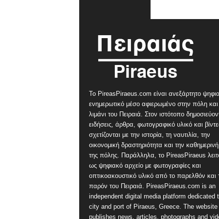
Το PireasPiraeus.com είναι ανεξάρτητο ψηφι
ενημερωτικό μέσο αφιερωμένο στην πόλη και
λιμάνι του Πειραιά. Στον ιστότοπο δημοσιεύον
ειδήσεις, άρθρα, φωτογραφικό υλικό και βίντ
σχετίζονται με την ιστορία, τη ναυτιλία, την
οικονομική δραστηριότητα και την καθημερινή
της πόλης. Παράλληλα, το PireasPiraeus λειτ
ως ψηφιακό αρχείο με φωτογραφίες και
οπτικοακουστικό υλικό από το παρελθόν και 
παρόν του Πειραιά. PireasPiraeus.com is an
independent digital media platform dedicated t
city and port of Piraeus, Greece. The website
publishes news, articles, photographs and vi