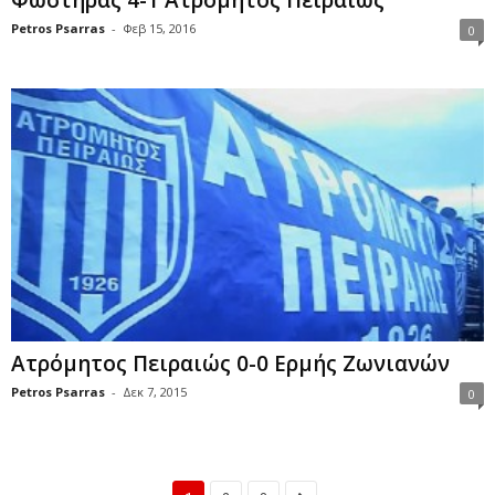
Φωστήρας 4-1 Ατρόμητος Πειραιώς
Petros Psarras
-
Φεβ 15, 2016
0
Ατρόμητος Πειραιώς 0-0 Ερμής Ζωνιανών
Petros Psarras
-
Δεκ 7, 2015
0