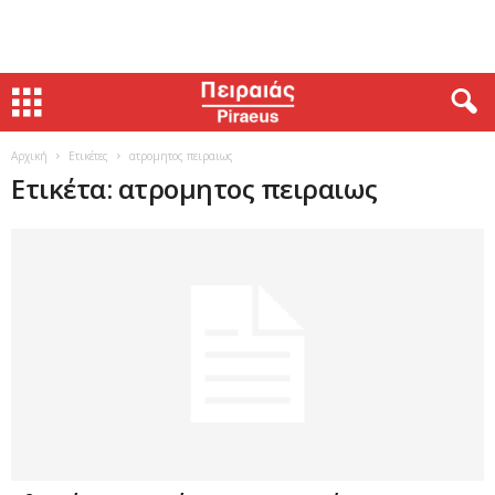
Αρχική
Ετικέτες
ατρομητος πειραιως
Ετικέτα: ατρομητος πειραιως