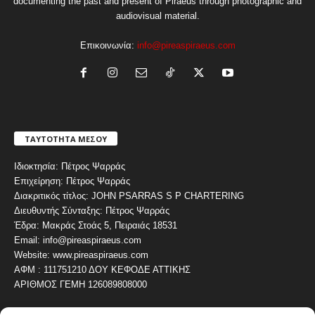
documenting the past and present of Piraeus through photographic and
audiovisual material.
Επικοινωνία:
info@pireaspiraeus.com
ΤΑΥΤΟΤΗΤΑ ΜΕΣΟΥ
Ιδιοκτησία: Πέτρος Ψαρράς
Επιχείρηση: Πέτρος Ψαρράς
Διακριτικός τίτλος: JOHN PSARRAS S P CHARTERING
Διευθυντής Σύνταξης: Πέτρος Ψαρράς
Έδρα: Μακράς Στοάς 5, Πειραιάς 18531
Email: info@pireaspiraeus.com
Website: www.pireaspiraeus.com
ΑΦΜ : 111751210 ΔΟΥ ΚΕΦΟΔΕ ΑΤΤΙΚΗΣ
ΑΡΙΘΜΟΣ ΓΕΜΗ 126089808000