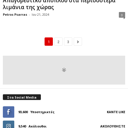
Απαγορευτικό απόπλου στα περισσότερα
λιμάνια της χώρας
Petros Psarras
-
Ιαν 21, 2024
0
1
2
3
Στα Social Media
93,600
Υποστηρικτές
ΚΆΝΤΕ LIKE
9,540
Ακόλουθοι
ΑΚΟΛΟΥΘΉΣΤΕ