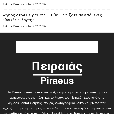
Petros Psarras
-
Ιούλ 12, 2026
Ψήφος στον Πειραιώτη : Τι θα ψηφίζατε σε επόμενες
Εθνικές εκλογές?
Petros Psarras
-
Ιούλ 12, 2026
Το PireasPiraeus.com είναι ανεξάρτητο ψηφιακό ενημερωτικό μέσο
αφιερωμένο στην πόλη και το λιμάνι του Πειραιά. Στον ιστότοπο
δημοσιεύονται ειδήσεις, άρθρα, φωτογραφικό υλικό και βίντεο που
σχετίζονται με την ιστορία, τη ναυτιλία, την οικονομική δραστηριότητα και
την καθημερινή ζωή της πόλης. Παράλληλα, το PireasPiraeus λειτουργεί