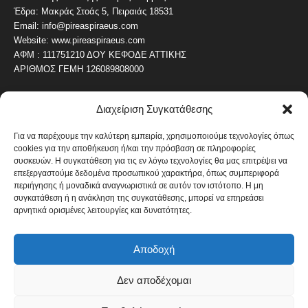
Έδρα: Μακράς Στοάς 5, Πειραιάς 18531
Email: info@pireaspiraeus.com
Website: www.pireaspiraeus.com
ΑΦΜ : 111751210 ΔΟΥ ΚΕΦΟΔΕ ΑΤΤΙΚΗΣ
ΑΡΙΘΜΟΣ ΓΕΜΗ 126089808000
Διαχείριση Συγκατάθεσης
ΔΗΜΟΦΙΛΗ ΚΑΤΗΓΟΡΙΑ
4487
ΝΕΑ ΤΟΥ ΠΕΙΡΑΙΑ
Για να παρέχουμε την καλύτερη εμπειρία, χρησιμοποιούμε τεχνολογίες όπως
cookies για την αποθήκευση ή/και την πρόσβαση σε πληροφορίες
1820
ΟΛΥΜΠΙΑΚΟΣ
συσκευών. Η συγκατάθεση για τις εν λόγω τεχνολογίες θα μας επιτρέψει να
1742
επεξεργαστούμε δεδομένα προσωπικού χαρακτήρα, όπως συμπεριφορά
ΑΛΛΑ ΚΟΙΝΩΝΙΚΑ
περιήγησης ή μοναδικά αναγνωριστικά σε αυτόν τον ιστότοπο. Η μη
1636
ΕΙΔΗΣΕΙΣ ΝΑΥΤΙΛΙΑ
συγκατάθεση ή η ανάκληση της συγκατάθεσης, μπορεί να επηρεάσει
αρνητικά ορισμένες λειτουργίες και δυνατότητες.
1051
ΟΙΚΟΝΟΜΙΚΑ
822
ΚΑΛΛΙΤΕΧΝΙΚΑ
Αποδοχή
608
ΝΕΑ Β' ΠΕΙΡΑΙΑ
Δεν αποδέχομαι