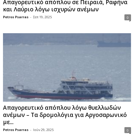
Απαγoρευτικό απόπλου σε Πειραιά, Ραφήνα
και Λαύριο λόγω ισχυρών ανέμων
Petros Psarras
-
Σεπ 19, 2025
0
Απαγορευτικό απόπλου λόγω θυελλωδών
ανέμων – Τα δρομολόγια για Αργοσαρωνικό
με...
Petros Psarras
-
Ιούν 29, 2025
0