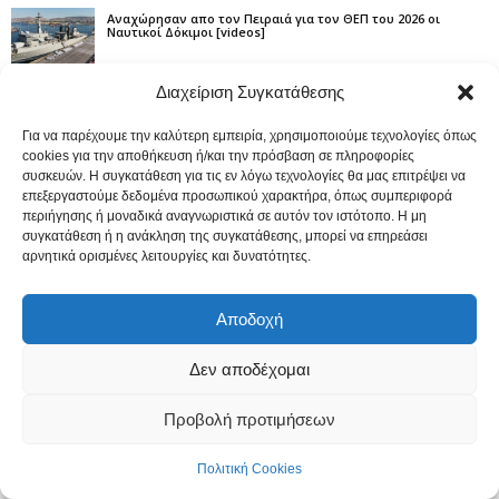
Αναχώρησαν απο τον Πειραιά για τον ΘΕΠ του 2026 οι
Ναυτικοί Δόκιμοι [videos]
Διαχείριση Συγκατάθεσης
Το SUPERSPEED JET 4 ξεκίνησε δρομολόγια από τον Πειραιά
προς Πάρο, Νάξο και Κουφονήσια [video]
Για να παρέχουμε την καλύτερη εμπειρία, χρησιμοποιούμε τεχνολογίες όπως
cookies για την αποθήκευση ή/και την πρόσβαση σε πληροφορίες
Προχωρούν οι εργασίες επέκτασης της Athens Marina στο
συσκευών. Η συγκατάθεση για τις εν λόγω τεχνολογίες θα μας επιτρέψει να
Νέο Φάληρο [video]
επεξεργαστούμε δεδομένα προσωπικού χαρακτήρα, όπως συμπεριφορά
περιήγησης ή μοναδικά αναγνωριστικά σε αυτόν τον ιστότοπο. Η μη
συγκατάθεση ή η ανάκληση της συγκατάθεσης, μπορεί να επηρεάσει
SEAJETS Καλοκαίρι 2026: Οι εκπτώσεις και οι προσφορές στα
αρνητικά ορισμένες λειτουργίες και δυνατότητες.
ακτοπλοϊκά εισιτήρια
Αποδοχή
Δεν αποδέχομαι
ΑΦΗΣΤΕ ΜΙΑ ΑΠΑΝΤΗΣΗ
Προβολή προτιμήσεων
Πολιτική Cookies