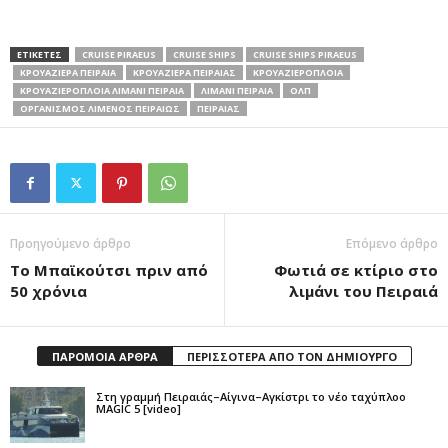
ΕΤΙΚΕΤΕΣ
CRUISE PIRAEUS
CRUISE SHIPS
CRUISE SHIPS PIRAEUS
ΚΡΟΥΑΖΙΕΡΑ ΠΕΙΡΑΙΑ
ΚΡΟΥΑΖΙΕΡΑ ΠΕΙΡΑΙΑΣ
ΚΡΟΥΑΖΙΕΡΟΠΛΟΙΑ
ΚΡΟΥΑΖΙΕΡΟΠΛΟΙΑ ΛΙΜΑΝΙ ΠΕΙΡΑΙΑ
ΛΙΜΑΝΙ ΠΕΙΡΑΙΑ
ΟΛΠ
ΟΡΓΑΝΙΣΜΟΣ ΛΙΜΈΝΟΣ ΠΕΙΡΑΙΩΣ
ΠΕΙΡΑΙΑΣ
Προηγούμενο άρθρο
Επόμενο άρθρο
Το Μπαϊκούτσι πριν από
Φωτιά σε κτίριο στο
50 χρόνια
λιμάνι του Πειραιά
ΠΑΡΟΜΟΙΑ ΑΡΘΡΑ
ΠΕΡΙΣΣΟΤΕΡΑ ΑΠΟ ΤΟΝ ΔΗΜΙΟΥΡΓΟ
Στη γραμμή Πειραιάς–Αίγινα–Αγκίστρι το νέο ταχύπλοο
MAGIC 5 [video]