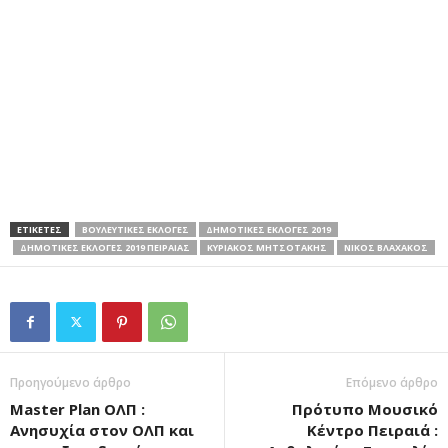
ΕΤΙΚΕΤΕΣ
ΒΟΥΛΕΥΤΙΚΈΣ ΕΚΛΟΓΕΣ
ΔΗΜΟΤΙΚΕΣ ΕΚΛΟΓΕΣ 2019
ΔΗΜΟΤΙΚΕΣ ΕΚΛΟΓΕΣ 2019 ΠΕΙΡΑΙΑΣ
ΚΥΡΙΑΚΟΣ ΜΗΤΣΟΤΑΚΗΣ
ΝΙΚΟΣ ΒΛΑΧΑΚΟΣ
Προηγούμενο άρθρο
Επόμενο άρθρο
Master Plan ΟΛΠ :
Πρότυπο Μουσικό
Ανησυχία στον ΟΛΠ και
Κέντρο Πειραιά :