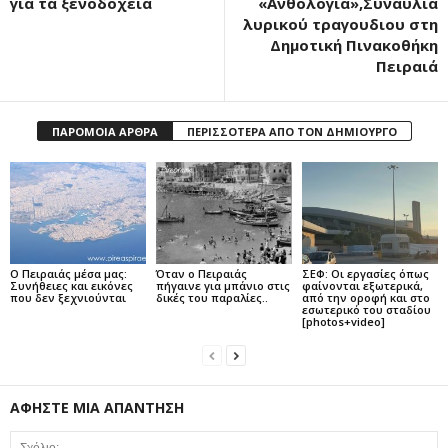
για τα ξενοδοχεία
«Ανθολογία»,Συναυλία
λυρικού τραγουδιου στη
Δημοτική Πινακοθήκη
Πειραιά
ΠΑΡΟΜΟΙΑ ΑΡΘΡΑ
ΠΕΡΙΣΣΟΤΕΡΑ ΑΠΟ ΤΟΝ ΔΗΜΙΟΥΡΓΟ
Ο Πειραιάς μέσα μας:
Όταν ο Πειραιάς
ΣΕΦ: Οι εργασίες όπως
Συνήθειες και εικόνες
πήγαινε για μπάνιο στις
φαίνονται εξωτερικά,
που δεν ξεχνιούνται
δικές του παραλίες..
από την οροφή και στο
εσωτερικό του σταδίου
[photos+video]
ΑΦΗΣΤΕ ΜΙΑ ΑΠΑΝΤΗΣΗ