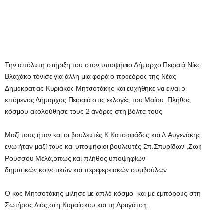
Την απόλυτη στήριξη του στον υποψήφιο Δήμαρχο Πειραιά Νίκο
Βλαχάκο τόνισε για άλλη μια φορά ο πρόεδρος της Νέας
Δημοκρατίας Κυριάκος Μητσοτάκης και ευχήθηκε να είναι ο
επόμενος Δήμαρχος Πειραιά στις εκλογές του Μαίου. Πλήθος
κόσμου ακολούθησε τους 2 άνδρες στη βόλτα τους.
Μαζί τους ήταν και οι βουλευτές Κ.Κατσαφάδος και Λ.Αυγενάκης
ενω ήταν μαζί τους και υποψήφιοι βουλευτές Σπ.Σπυρίδων ,Ζωη
Ρούσσου Μελά,οπως και πλήθος υποψηφίων
δημοτικών,κοινοτικών και περιφερειακών συμβούλων
Ο κος Μητσοτάκης μίλησε με απλό κόσμο και με εμπόρους στη
Σωτήρος Διός,στη Καραίσκου και τη Δραγάτση.