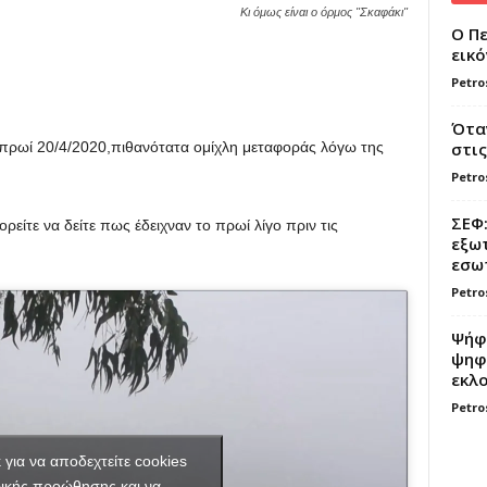
Κι όμως είναι ο όρμος "Σκαφάκι"
Ο Πε
εικό
Petro
Όταν
στις
 πρωί 20/4/2020,πιθανότατα ομίχλη μεταφοράς λόγω της
Petro
ΣΕΦ:
είτε να δείτε πως έδειχναν το πρωί λίγο πριν τις
εξωτ
εσωτ
Petro
Ψήφο
ψηφί
εκλο
Petro
κ για να αποδεχτείτε cookies
ικής προώθησης και να