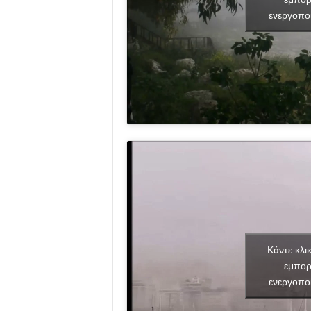
ενεργοπο
Κάντε κλι
εμπορ
ενεργοπο