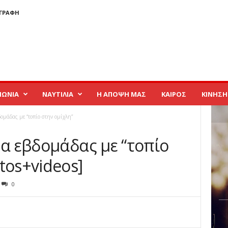
ΓΓΡΑΦΉ
ΝΩΝΙΑ
ΝΑΥΤΙΛΙΑ
Η ΑΠΟΨΗ ΜΑΣ
ΚΑΙΡΟΣ
ΚΙΝΗΣΗ
δομάδας με “τοπίο στην ομίχλη”
μα εβδομάδας με “τοπίο
tos+videos]
0