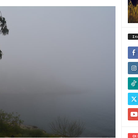
Στ
ΟΙ