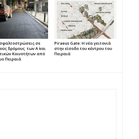
ασφαλτοστρώσεις σε
Piraeus Gate: Η νέα γειτονιά
ούς δρόμους των Α΄ και
στην είσοδο του κέντρου του
οτικών Κοινοτήτων από
Πειραιά
μο Πειραιά