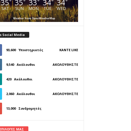
35
35
33
34
34
°
°
°
°
°
SAT
SUN
MON
TUE
WED
Weather from OpenWeatherMap
α Social Media
93,600
Υποστηρικτές
ΚΆΝΤΕ LIKE
9,540
Ακόλουθοι
ΑΚΟΛΟΥΘΉΣΤΕ
420
Ακόλουθοι
ΑΚΟΛΟΥΘΉΣΤΕ
2,060
Ακόλουθοι
ΑΚΟΛΟΥΘΉΣΤΕ
13,000
Συνδρομητές
ΓΊΝΕΤΕ ΣΥΝΔΡΟΜΗΤΉΣ
 ΕΠΙΛΟΓΕΣ ΜΑΣ