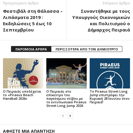
Προηγούμενο άρθρο
Επόμενο άρθρο
Φεστιβάλ στη Θάλασσα –
Συναντήθηκε με τους
Λιπάσματα 2019 :
Υπουργούς Οικονομικών
Εκδηλώσεις 5 έως 10
και Πολιτισμού ο
Σεπτεμβρίου
Δήμαρχος Πειραιά
ΠΑΡΟΜΟΙΑ ΑΡΘΡΑ
ΠΕΡΙΣΣΟΤΕΡΑ ΑΠΟ ΤΟΝ ΔΗΜΙΟΥΡΓΟ
Ο Πειραιάς υποδέχεται
Ο Πειραιάς στο
Το Piraeus Street Long
το «Piraeus Beach
επίκεντρο του
Jump επιστρέφει την
Handball 2026»
παγκόσμιου στίβου με
Κυριακή 28 Ιουνίου στον
το εντυπωσιακό Piraeus
Πειραιά!
Street Long Jump 2026
ΑΦΗΣΤΕ ΜΙΑ ΑΠΑΝΤΗΣΗ