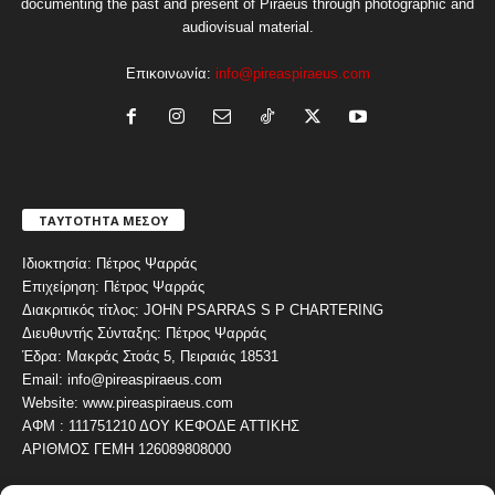
documenting the past and present of Piraeus through photographic and
audiovisual material.
Επικοινωνία:
info@pireaspiraeus.com
ΤΑΥΤΟΤΗΤΑ ΜΕΣΟΥ
Ιδιοκτησία: Πέτρος Ψαρράς
Επιχείρηση: Πέτρος Ψαρράς
Διακριτικός τίτλος: JOHN PSARRAS S P CHARTERING
Διευθυντής Σύνταξης: Πέτρος Ψαρράς
Έδρα: Μακράς Στοάς 5, Πειραιάς 18531
Email: info@pireaspiraeus.com
Website: www.pireaspiraeus.com
ΑΦΜ : 111751210 ΔΟΥ ΚΕΦΟΔΕ ΑΤΤΙΚΗΣ
ΑΡΙΘΜΟΣ ΓΕΜΗ 126089808000