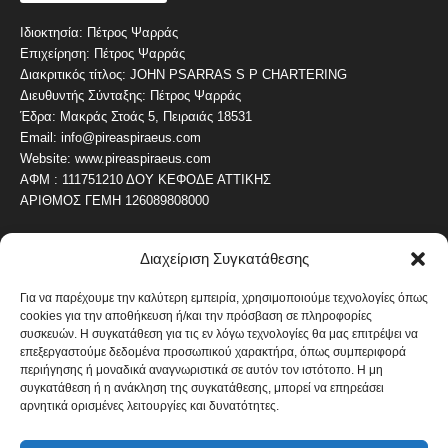
Ιδιοκτησία: Πέτρος Ψαρράς
Επιχείρηση: Πέτρος Ψαρράς
Διακριτικός τίτλος: JOHN PSARRAS S P CHARTERING
Διευθυντής Σύνταξης: Πέτρος Ψαρράς
Έδρα: Μακράς Στοάς 5, Πειραιάς 18531
Email: info@pireaspiraeus.com
Website: www.pireaspiraeus.com
ΑΦΜ : 111751210 ΔΟΥ ΚΕΦΟΔΕ ΑΤΤΙΚΗΣ
ΑΡΙΘΜΟΣ ΓΕΜΗ 126089808000
Διαχείριση Συγκατάθεσης
ΔΗΜΟΦΙΛΗ ΚΑΤΗΓΟΡΙΑ
4487
ΝΕΑ ΤΟΥ ΠΕΙΡΑΙΑ
Για να παρέχουμε την καλύτερη εμπειρία, χρησιμοποιούμε τεχνολογίες όπως
cookies για την αποθήκευση ή/και την πρόσβαση σε πληροφορίες
1820
ΟΛΥΜΠΙΑΚΟΣ
συσκευών. Η συγκατάθεση για τις εν λόγω τεχνολογίες θα μας επιτρέψει να
1742
επεξεργαστούμε δεδομένα προσωπικού χαρακτήρα, όπως συμπεριφορά
ΑΛΛΑ ΚΟΙΝΩΝΙΚΑ
περιήγησης ή μοναδικά αναγνωριστικά σε αυτόν τον ιστότοπο. Η μη
1636
ΕΙΔΗΣΕΙΣ ΝΑΥΤΙΛΙΑ
συγκατάθεση ή η ανάκληση της συγκατάθεσης, μπορεί να επηρεάσει
αρνητικά ορισμένες λειτουργίες και δυνατότητες.
1051
ΟΙΚΟΝΟΜΙΚΑ
822
ΚΑΛΛΙΤΕΧΝΙΚΑ