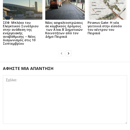
ΣΕΦ: Μπλόκο του
Νέες ασφαλτοστρώσεις
Piraeus Gate: Η νέα
Ελεγκτικού Συνέδριου
σε κομβικούς δρόμους
γειτονιά στην είσοδο
στην ανάθεση της
των Α΄ και Β΄ Δημοτικών
του κέντρου του
ενεργειακής
Κοινοτήτων από τον
Πειραιά
αναβάθμισης – Νέος
Δήμο Πειραιά
διαγωνισμός στις 10
Σεπτεμβρίου
ΑΦΗΣΤΕ ΜΙΑ ΑΠΑΝΤΗΣΗ