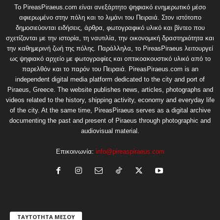
Το PireasPiraeus.com είναι ανεξάρτητο ψηφιακό ενημερωτικό μέσο
αφιερωμένο στην πόλη και το λιμάνι του Πειραιά. Στον ιστότοπο
δημοσιεύονται ειδήσεις, άρθρα, φωτογραφικό υλικό και βίντεο που
σχετίζονται με την ιστορία, τη ναυτιλία, την οικονομική δραστηριότητα και
την καθημερινή ζωή της πόλης. Παράλληλα, το PireasPiraeus λειτουργεί
ως ψηφιακό αρχείο με φωτογραφίες και οπτικοακουστικό υλικό από το
παρελθόν και το παρόν του Πειραιά. PireasPiraeus.com is an
independent digital media platform dedicated to the city and port of
Piraeus, Greece. The website publishes news, articles, photographs and
videos related to the history, shipping activity, economy and everyday life
of the city. At the same time, PireasPiraeus serves as a digital archive
documenting the past and present of Piraeus through photographic and
audiovisual material.
Επικοινωνία:
info@pireaspiraeus.com
ΤΑΥΤΟΤΗΤΑ ΜΕΣΟΥ