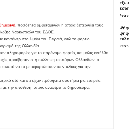
εξωτ
εσωτ
Petro
θημερινή
, ποσότητα αμφεταμινών η οποία ξεπερνάει τους
Ψήφο
 Δίωξης Ναρκωτικών του ΣΔΟΕ.
ψηφί
εκλο
κοντέινερ στο λιμάνι του Πειραιά, ενώ το φορτίο
οορισμό της Ολλανδία.
Petro
εταν πληροφορίες για το παράνομο φορτίο, και μόλις εισήλθε
ι αρχές προέβησαν στη σύλληψη τεσσάρων Ολλανδών, ο
με σκοπό να το μεταφορτώσουν σε νταλίκες για την
τρικό οξύ και ότι είχαν πρόσφατα συστήσει μια εταιρεία
αι με την υπόθεση, όπως αναφέρει το δημοσίευμα.