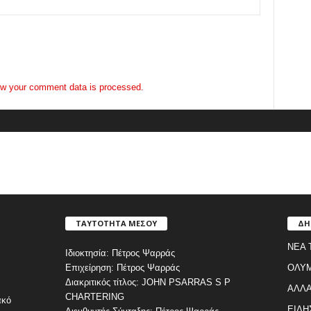
w your comment data is processed.
ΤΑΥΤΟΤΗΤΑ ΜΕΣΟΥ
ΔΗ
ΝΕΑ 
Ιδιοκτησία: Πέτρος Ψαρράς
Επιχείρηση: Πέτρος Ψαρράς
ΟΛΥ
Διακριτικός τίτλος: JOHN PSARRAS S P
ΑΛΛΑ
CHARTERING
ακό
ΕΙΔΗ