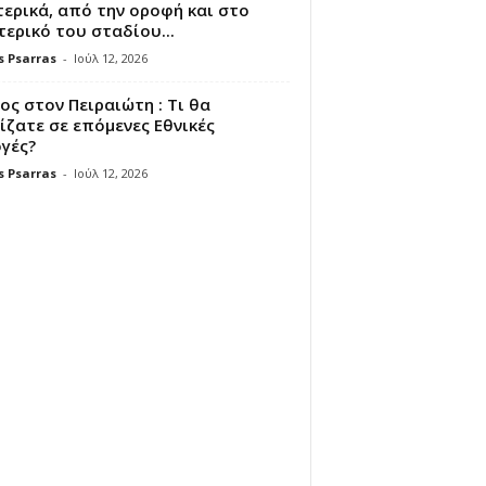
ερικά, από την οροφή και στο
ερικό του σταδίου...
s Psarras
-
Ιούλ 12, 2026
ς στον Πειραιώτη : Τι θα
ζατε σε επόμενες Εθνικές
γές?
s Psarras
-
Ιούλ 12, 2026