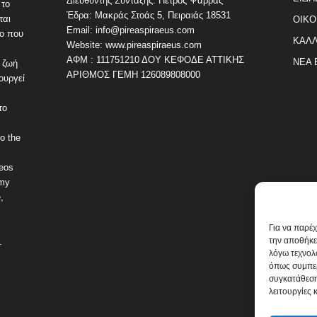
Διευθυντής Σύνταξης: Πέτρος Ψαρράς
 το
Έδρα: Μακράς Στοάς 5, Πειραιάς 18531
ται
ΟΙΚΟ
Email: info@pireaspiraeus.com
εο που
ΚΑΛΛ
Website: www.pireaspiraeus.com
ΑΦΜ : 111751210 ΔΟΥ ΚΕΦΟΔΕ ΑΤΤΙΚΗΣ
ΝΕΑ 
 ζωή
ΑΡΙΘΜΟΣ ΓΕΜΗ 126089808000
ουργεί
το
o the
deos
omy
,
Για να παρέ
την αποθήκε
.
λόγω τεχνολ
όπως συμπερ
συγκατάθεση
λειτουργίες 