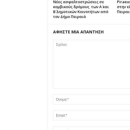
Νέες ασφαλτοστρώσεις σε
Piraeus
κομβικούς δρόμους των Α΄ και
στην ε
Β΄ Δημοτικών Κοινοτήτων από
Πειραι
τον Δήμο Πειραιά
ΑΦΗΣΤΕ ΜΙΑ ΑΠΑΝΤΗΣΗ