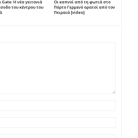
 Gate: Η νέα γειτονιά
Οι καπνοί από τη φωτιά στο
ίσοδο του κέντρου του
Πόρτο Γερμενό ορατοί από τον
ά
Πειραιά [video]