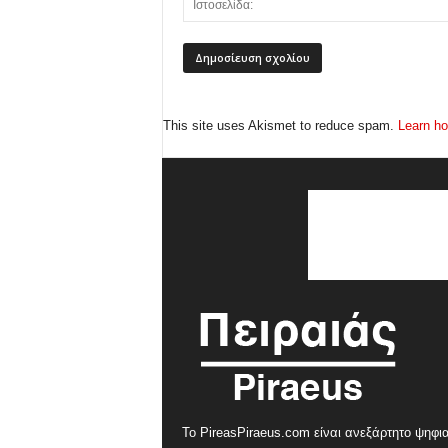
This site uses Akismet to reduce spam.
Learn ho
Το PireasPiraeus.com είναι ανεξάρτητο ψηφι