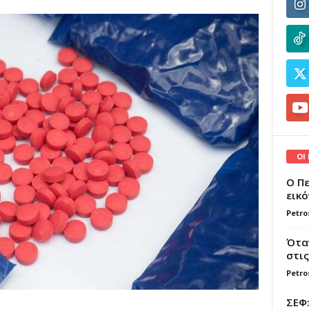
ΟΙ
Ο Πε
εικό
Petro
Όταν
στις
Petro
ΣΕΦ: