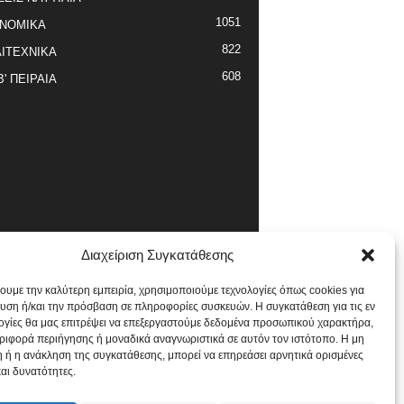
1051
ΝΟΜΙΚΑ
822
ΙΤΕΧΝΙΚΑ
608
Β' ΠΕΙΡΑΙΑ
Διαχείριση Συγκατάθεσης
χουμε την καλύτερη εμπειρία, χρησιμοποιούμε τεχνολογίες όπως cookies για
υση ή/και την πρόσβαση σε πληροφορίες συσκευών. Η συγκατάθεση για τις εν
ογίες θα μας επιτρέψει να επεξεργαστούμε δεδομένα προσωπικού χαρακτήρα,
ιφορά περιήγησης ή μοναδικά αναγνωριστικά σε αυτόν τον ιστότοπο. Η μη
 ή η ανάκληση της συγκατάθεσης, μπορεί να επηρεάσει αρνητικά ορισμένες
και δυνατότητες.