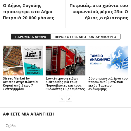
O Δήμος Σαγκάης
Πειραιάς..στα χρόνια του
προσέφερε στο Δήμο
κορωναϊού,μέρος 23ο: O
Πειραιά 20.000 μάσκες
ήλιος ,o ηλιατορας
ΠΑΡΟΜΟΙΑ ΑΡΘΡΑ
ΠΕΡΙΣΣΟΤΕΡΑ ΑΠΟ ΤΟΝ ΔΗΜΙΟΥΡΓΟ
Street Market by
Συγκέντρωση ειδών
Δύο σημαντικά έργα του
Artistes στην πλατεία
διατροφής για τους
παραλιακού μετώπου
Κοραή από 3 έως 7
Πυροσβέστες και τους
εκτός Ταμείου
Σεπτεμβρίου
Εθελοντές Πυροσβέστες
Ανάκαμψης
ΑΦΗΣΤΕ ΜΙΑ ΑΠΑΝΤΗΣΗ