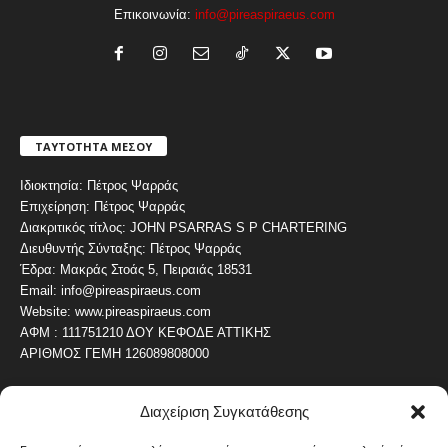
Επικοινωνία:
info@pireaspiraeus.com
ΤΑΥΤΟΤΗΤΑ ΜΕΣΟΥ
Ιδιοκτησία: Πέτρος Ψαρράς
Επιχείρηση: Πέτρος Ψαρράς
Διακριτικός τίτλος: JOHN PSARRAS S P CHARTERING
Διευθυντής Σύνταξης: Πέτρος Ψαρράς
Έδρα: Μακράς Στοάς 5, Πειραιάς 18531
Email: info@pireaspiraeus.com
Website: www.pireaspiraeus.com
ΑΦΜ : 111751210 ΔΟΥ ΚΕΦΟΔΕ ΑΤΤΙΚΗΣ
ΑΡΙΘΜΟΣ ΓΕΜΗ 126089808000
Διαχείριση Συγκατάθεσης
ΔΗΜΟΦΙΛΗ ΚΑΤΗΓΟΡΙΑ
4487
ΝΕΑ ΤΟΥ ΠΕΙΡΑΙΑ